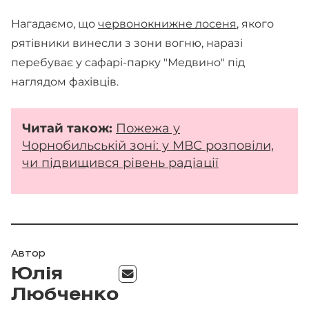
Нагадаємо, що
червонокнижне лосеня
, якого
рятівники винесли з зони вогню, наразі
перебуває у сафарі-парку "Медвино" під
наглядом фахівців.
Читай
також:
Пожежа у
Чорнобильській зоні: у МВС розповіли,
чи підвищився рівень радіації
Автор
Юлія
Любченко