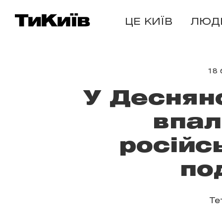
ЦЕ КИЇВ
ЛЮД
18 
У Деснян
впал
російс
по
Те