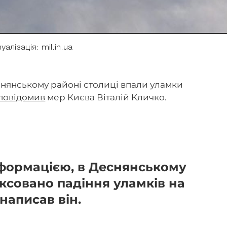
зуалізація: mil.in.ua
Деснянському районі столиці впали уламки
повідомив
мер Києва Віталій Кличко.
формацією, в Деснянському
іксовано падіння уламків на
 написав він.