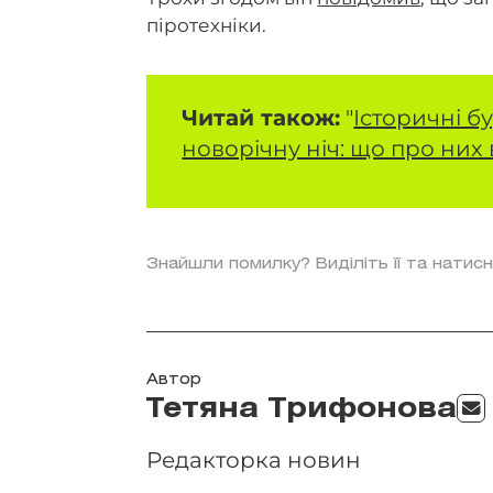
піротехніки.
Читай також:
"
Історичні бу
новорічну ніч: що про них
Знайшли помилку? Виділіть її та натисн
Автор
Тетяна Трифонова
Редакторка новин