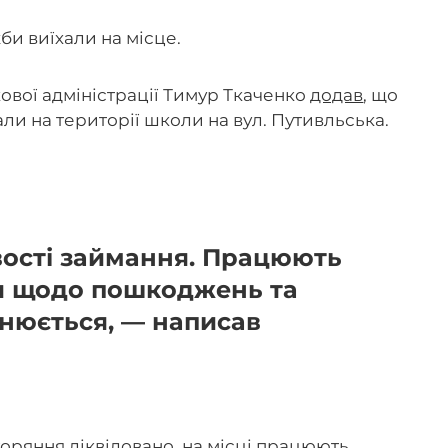
би виїхали на місце.
кової адміністрації Тимур Ткаченко
додав
, що
и на території школи на вул. Путивльська.
вості займання. Працюють
я щодо пошкоджень та
нюється, — написав
горяння ліквідовано, на місці працюють