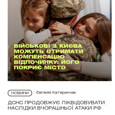
ВІЙСЬКОВІ З КИЄВА
МОЖУТЬ ОТРИМАТИ
КОМПЕНСАЦІЮ
ВІДПОЧИНКУ: ЙОГО
ПОКРИЄ МІСТО
Євгенія Катеринчак
НОВИНИ
ДСНС ПРОДОВЖУЄ ЛІКВІДОВУВАТИ
НАСЛІДКИ ВЧОРАШНЬОЇ АТАКИ РФ