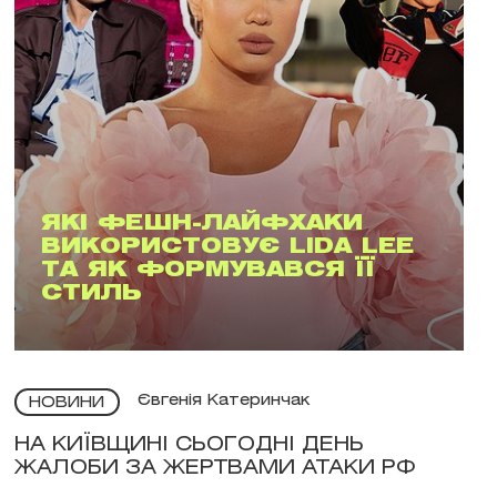
ЯКІ ФЕШН-ЛАЙФХАКИ
ВИКОРИСТОВУЄ LIDA LEE
ТА ЯК ФОРМУВАВСЯ ЇЇ
СТИЛЬ
Євгенія Катеринчак
НОВИНИ
НА КИЇВЩИНІ СЬОГОДНІ ДЕНЬ
ЖАЛОБИ ЗА ЖЕРТВАМИ АТАКИ РФ