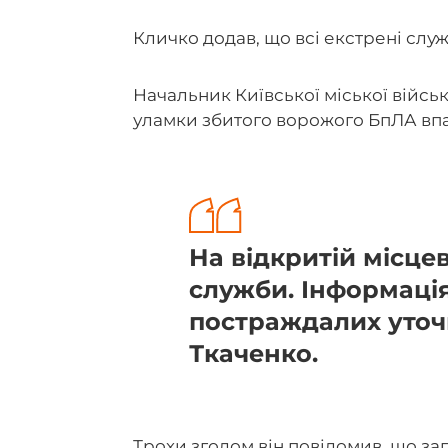
Кличко додав, що всі екстрені служ
Начальник Київської міської війсь
уламки збитого ворожого БпЛА впал
На відкритій місце
служби. Інформаці
постраждалих уточ
Ткаченко.
Трохи згодом він
повідомив
, що за