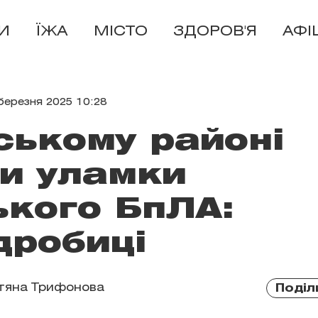
И
ЇЖА
МІСТО
ЗДОРОВ'Я
АФІ
березня 2025 10:28
ському районі
и уламки
ького БпЛА:
дробиці
тяна Трифонова
Поділ