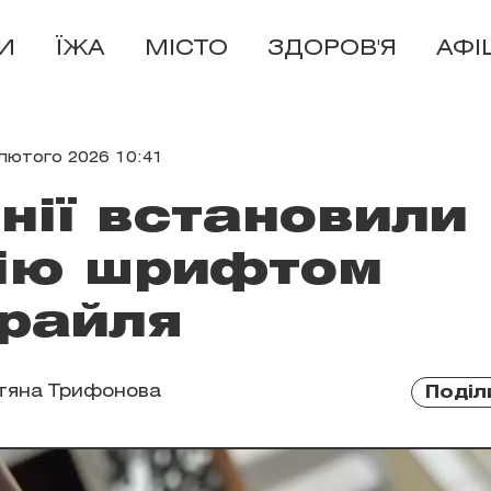
И
ЇЖА
МІСТО
ЗДОРОВ'Я
АФІ
лютого 2026 10:41
нії встановили
цію шрифтом
райля
тяна Трифонова
Поділ