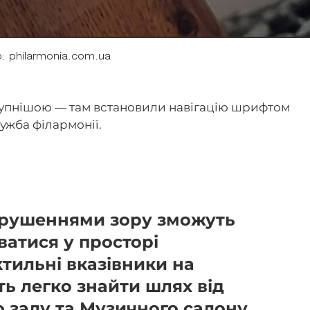
: philarmonia.com.ua
тупнішою — там встановили навігацію шрифтом
ужба філармонії.
орушеннями зору зможуть
ватися у просторі
ктильні вказівники на
ь легко знайти шлях від
 залу та Музичного салону