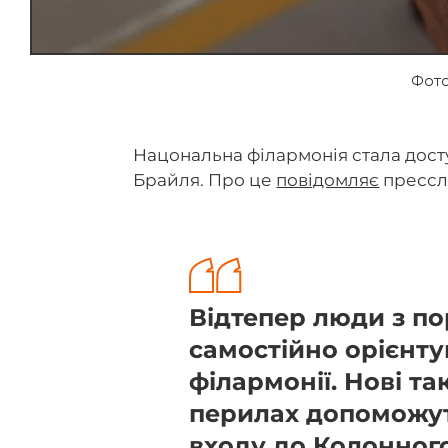
Фото
Нацональна філармонія стала дос
Брайля. Про це
повідомляє
прессл
Відтепер люди з п
самостійно орієнту
філармонії. Нові та
перилах допоможут
входу до Колонного