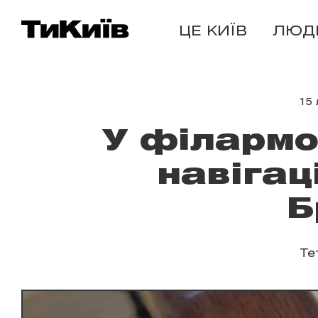
ЦЕ КИЇВ
ЛЮД
15 
У філармо
навіга
Б
Те