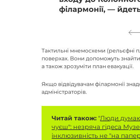
філармонії, — йдет
Тактильні мнемосхеми (рельєфні п
поверхах. Вони допоможуть знайти
а також зрозуміти план евакуації.
Якщо відвідувачам філармонії зна
адміністраторів.
Читай також:
"
Люди думают
чуєш": незряча гідеса Муз
інклюзивність не "на папер