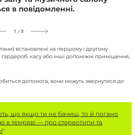
ься в повідомленні.
1 / 3
лани) встановлені на першому і другому
 гардероб, касу або інші допоміжні приміщення,
добиться допомога, вони можуть звернутися до
ь, що якщо ти не бачиш, то й погано
ею в темряві — про стереотипи та
і
"