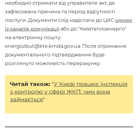
необхідно отримати від управителя акт, де
зафіксована причина та період відсутності
послуги. Документи слід надіслати до ЦКС
одним
із каналів комунікації
або до "Київтеплоенерго"
на електронну пошту:
energozbut@kte.kmda.gov.ua
. Після отримання
документального підтвердження буде
розглянуто можливість перерахунку.
Читай також:
"
У Києві працює інспекція
з контролю у сфері ЖКП: чим вона
займається
"