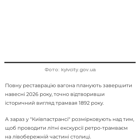
Фото: kyivcity.gov.ua
Повну реставрацію вагона планують завершити
навесні 2026 року, точно відтворивши
історичний вигляд трамвая 1892 року.
А зараз у "Київпастрансі" розмірковують над тим,
щоб проводити літні екскурсії ретро-трамваєм
на лівобережній частині столиці.