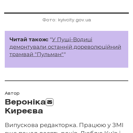
Фото: kyivcity.gov.ua
Читай також:
"
У Пущі-Водиці
демонтували останній дореволюційний
трамвай "Пульман"
"
Автор
Вероніка
Киреєва
Випускова редакторка. Працюю у ЗМІ