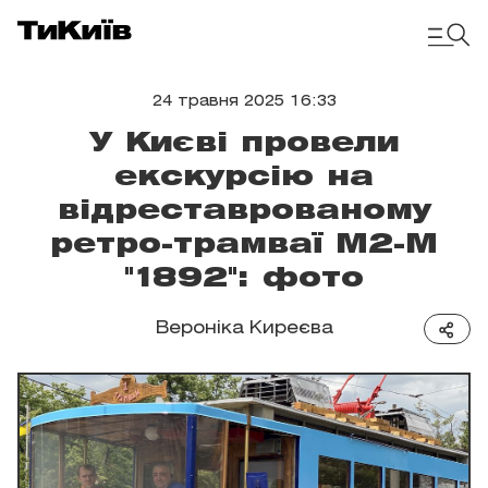
24 травня 2025 16:33
У Києві провели
екскурсію на
відреставрованому
ретро-трамваї М2-М
"1892": фото
Вероніка Киреєва