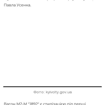
Павла Усенка.
Фото: kyivcity.gov.ua
Вагон М2-М "1892" є стилізацією під перші