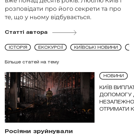
вже понад десять років. Люблю Київ і
розповідати про його секрети та про
те, що у ньому відбувається.
Статті автора
ІСТОРІЯ
ЕКСКУРСІЇ
КИЇВСЬКІ НОВИНИ
Т
Більше статей на тему
НОВИНИ
КИЇВ ВИПЛА
ДОПОМОГУ 
НЕЗАЛЕЖНО
ОТРИМАТИ 
Росіяни зруйнували