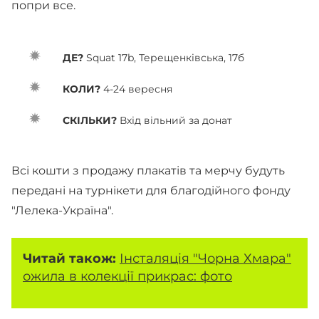
попри все.
ДЕ?
Squat 17b, Терещенківська, 17б
КОЛИ?
4-24 вересня
СКІЛЬКИ?
Вхід вільний за донат
Всі кошти з продажу плакатів та мерчу будуть
передані на турнікети для благодійного фонду
"Лелека-Україна".
Читай також:
Інсталяція "Чорна Хмара"
ожила в колекції прикрас: фото