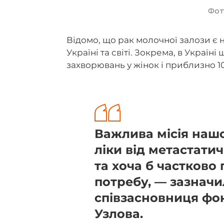
Фот
Відомо, що рак молочної залози є
Україні та світі. Зокрема, в Украї
захворювань у жінок і приблизно 10
Важлива місія нашо
ліки від метастати
та хоча б частково
потребу, — зазначи
співзасновниця фон
Узлова.