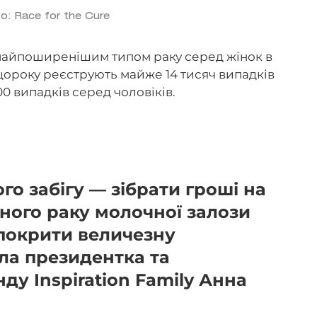
о: Race for the Cure
 найпоширенішим типом раку серед жінок в
ні щороку реєструють майже 14 тисяч випадків
0 випадків серед чоловіків.
го забігу — зібрати гроші на
чного раку молочної залози
 покрити величезну
ла президентка та
ду Inspiration Family Анна