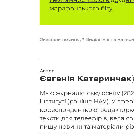
марафонського бігу
Знайшли помилку? Виділіть її та натисн
Автор
Євгенія Катеринчак
Маю журналістську освіту (202
інституті (раніше НАУ). У сфері
кореспонденткою, редакторко
тексти для телеефірів, вела 
пишу новини та матеріали різ