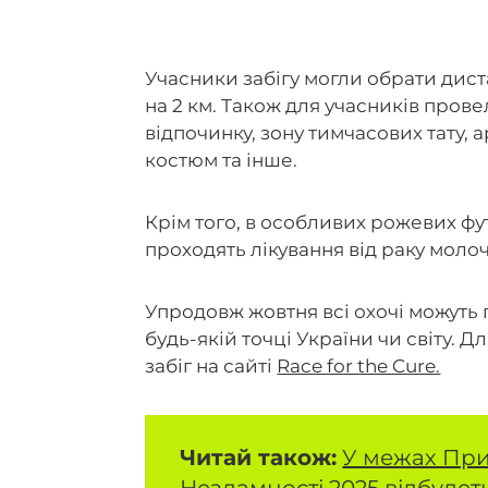
Учасники забігу могли обрати диста
на 2 км. Також для учасників пров
відпочинку, зону тимчасових тату,
костюм та інше.
Крім того, в особливих рожевих фу
проходять лікування від раку молоч
Упродовж жовтня всі охочі можуть
будь-якій точці України чи світу. 
забіг на сайті
Race for the Cure.
Читай також:
У межах При
Незламності 2025 відбудет