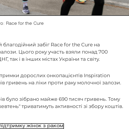
о: Race for the Cure
 благодійний забіг Race for the Cure на
залози. Цього року участь взяли понад 700
 так і в інших містах України та світу.
дтримки дорослих онкопацієнтів Inspiration
нів гривень на ліки проти раку молочної залози.
рів було зібрано майже 690 тисяч гривень. Тому
евтень" триватимуть активності зі збору коштів.