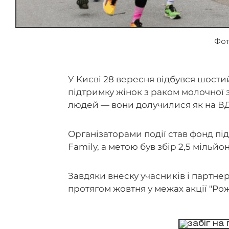
Фот
У Києві 28 вересня відбувся шостий
підтримку жінок з раком молочної 
людей — вони долучилися як на ВДНГ,
Організаторами події став фонд пі
Family, а метою був збір 2,5 мільйо
Завдяки внеску учасників і партне
протягом жовтня у межах акції "Рож