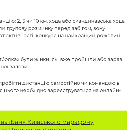
нцію: 2, 5 чи 10 км, хода або скандинавська хода
ели групову розминку перед забігом, зону
 арт активності, конкурс на найкращий рожевий
тболках були жінки, які вже пройшли або зараз
ної залози.
 пробігти дистанцію самостійно чи командою в
Для цього необхідно зареєструватися на онлайн-
ватБанк Київського марафону
ься Чемпіонат України з