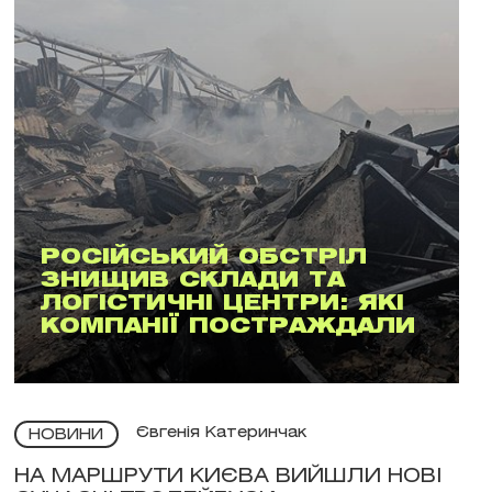
РОСІЙСЬКИЙ ОБСТРІЛ
ЗНИЩИВ СКЛАДИ ТА
ЛОГІСТИЧНІ ЦЕНТРИ: ЯКІ
КОМПАНІЇ ПОСТРАЖДАЛИ
Євгенія Катеринчак
НОВИНИ
НА МАРШРУТИ КИЄВА ВИЙШЛИ НОВІ