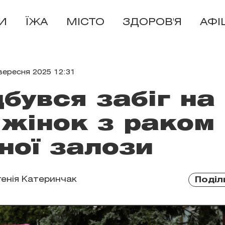
И
ЇЖА
МІСТО
ЗДОРОВ'Я
АФІ
вересня 2025 12:31
дбувся забіг на
 жінок з раком
ної залози
генія Катеринчак
Поділ