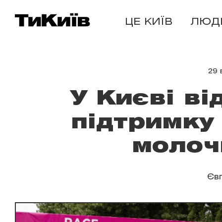
ЦЕ КИЇВ
ЛЮД
29 
У Києві ві
підтримку
молоч
Єв