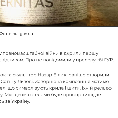
Фото: hur.gov.ua
тку повномасштабної війни відкрили першу
звідникам. Про це
повідомили
у пресслужбі ГУР.
сюк та скульптор Назар Білик, раніше створили
 Сотні у Львові. Завершена композиція матиме
ел, що символізують крила і щити. Їхній рельєф
у. Між двома стелами буде простір тиші, де
ь за Україну.