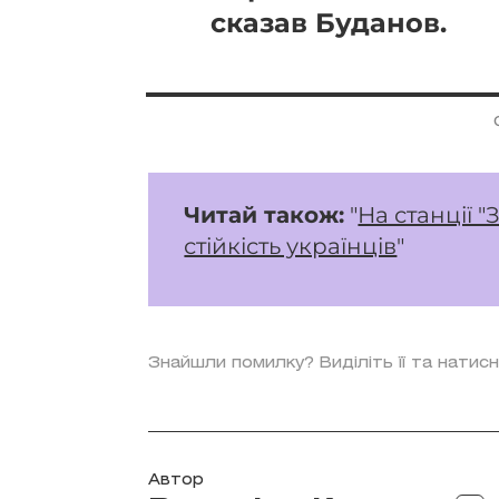
сказав Буданов.
Читай також:
"
На станції 
стійкість українців
"
Знайшли помилку? Виділіть її та натисн
Автор