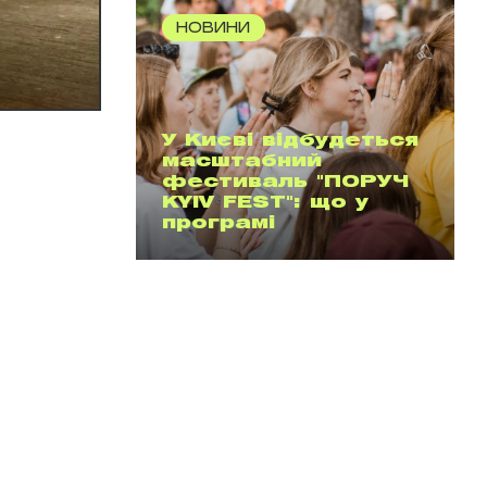
НОВИНИ
У Києві відбудеться
масштабний
фестиваль "ПОРУЧ
KYIV FEST": що у
програмі