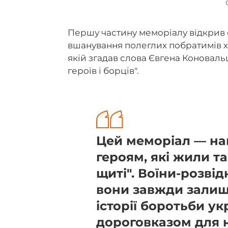
Першу частину меморіалу відкрив 
вшанування полеглих побратимів х
якій згадав слова Євгена Коновальц
героїв і борців".
Цей меморіал ― на
героям, які жили т
щиті". Воїни-розвід
вони завжди залиш
історії боротьби ук
дороговказом для 