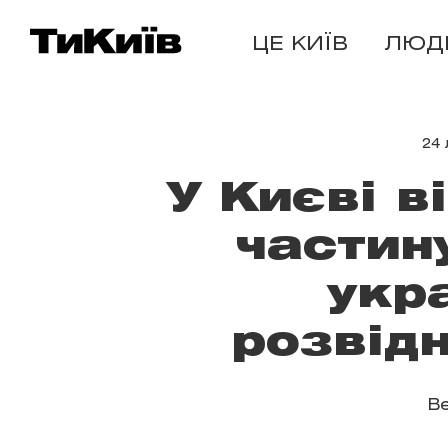
ЦЕ КИЇВ
ЛЮД
24
У Києві в
частин
укр
розвід
В