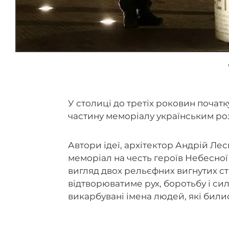
У столиці до третіх роковин поча
частину меморіалу українським ро
Автори ідеї, архітектор Андрій Ле
меморіал на честь героїв Небесної
вигляд двох рельєфних вигнутих ст
відтворюватиме рух, боротьбу і сил
викарбувані імена людей, які билис