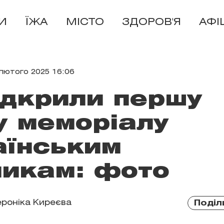
И
ЇЖА
МІСТО
ЗДОРОВ'Я
АФІ
 лютого 2025 16:06
ідкрили першу
у меморіалу
аїнським
никам: фото
ероніка Киреєва
Поділ