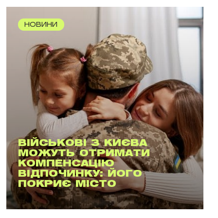
НОВИНИ
ВІЙСЬКОВІ З КИЄВА
МОЖУТЬ ОТРИМАТИ
КОМПЕНСАЦІЮ
ВІДПОЧИНКУ: ЙОГО
ПОКРИЄ МІСТО