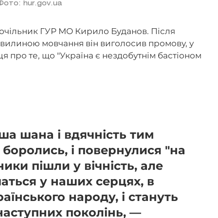
Фото: hur.gov.ua
очільник ГУР МО Кирило Буданов. Після
вилиною мовчання він виголосив промову, у
я про те, що "Україна є нездобутнім бастіоном
ша шана і вдячність тим
а боролись, і повернулися "на
ники пішли у вічність, але
аться у наших серцях, в
раїнського народу, і стануть
наступних поколінь, ―