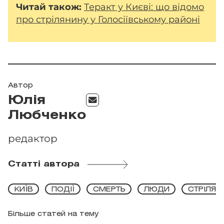
Читай
також:
Теракт у Києві: що відомо
про стрілянину у Голосіївському районі
Автор
Юлія
Любченко
редактор
Статті автора
КИЇВ
ПОДІЇ
СМЕРТЬ
ЛЮДИ
СТРІЛЯН
Більше статей на тему