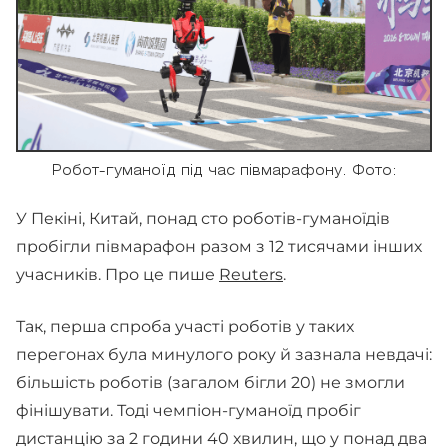
Робот-гуманоїд під час півмарафону. Фото:
У Пекіні, Китай, понад сто роботів-гуманоїдів
пробігли півмарафон разом з 12 тисячами інших
учасників. Про це пише
Reuters
.
Так, перша спроба участі роботів у таких
перегонах була минулого року й зазнала невдачі:
більшість роботів (загалом бігли 20) не змогли
фінішувати. Тоді чемпіон-гуманоїд пробіг
дистанцію за 2 години 40 хвилин, що у понад два