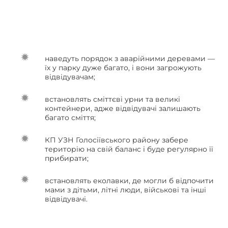
наведуть порядок з аварійними деревами —
їх у парку дуже багато, і вони загрожують
відвідувачам;
встановлять сміттєві урни та великі
контейнери, адже відвідувачі залишають
багато сміття;
КП УЗН Голосіївського району забере
територію на свій баланс і буде регулярно її
прибирати;
встановлять еколавки, де могли б відпочити
мами з дітьми, літні люди, військові та інші
відвідувачі.