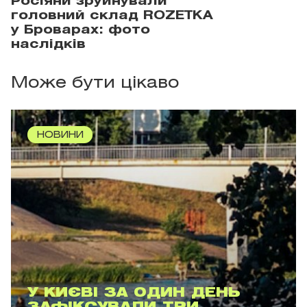
Росіяни зруйнували
головний склад ROZETKA
у Броварах: фото
наслідків
Може бути цікаво
НОВИНИ
У КИЄВІ ЗА ОДИН ДЕНЬ