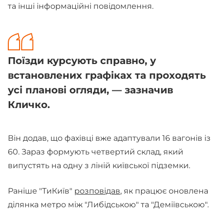
та інші інформаційні повідомлення.
Поїзди курсують справно, у
встановлених графіках та проходять
усі планові огляди, — зазначив
Кличко.
Він додав, що фахівці вже адаптували 16 вагонів із
60. Зараз формують четвертий склад, який
випустять на одну з ліній київської підземки.
Раніше "ТиКиїв"
розповідав
, як працює оновлена
ділянка метро між "Либідською" та "Деміївською".