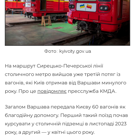
Фото: kyivcity.gov.ua
На маршрут Сирецько-Печерської лінії
столичного метро вийшов уже третій потяг із
вагонів, які Київ отримав від Варшави минулого
року. Про це
повідомляє
пресслужба КМДА.
Загалом Варшава передала Києву 60 вагонів як
благодійну допомогу. Перший такий поїзд почав
курсувати у столичній підземці в листопаді 2023
року, а другий — у квітні цього року.