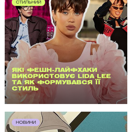
СТИЛЬНИЙ
ЯКІ ФЕШН-ЛАЙФХАКИ
ВИКОРИСТОВУЄ LIDA LEE
ТА ЯК ФОРМУВАВСЯ ЇЇ
СТИЛЬ
НОВИНИ