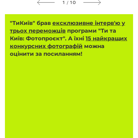
1 / 10
"ТиКиїв" брав
ексклюзивне інтерв'ю у
трьох переможців
програми "Ти та
Київ: Фотопроєкт". А їхні
15 найкращих
конкурсних фотографій
можна
оцінити за посиланням!