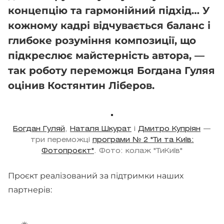
концепцію та гармонійний підхід… У
кожному кадрі відчувається баланс і
глибоке розуміння композиції, що
підкреслює майстерність автора, —
так роботу переможця Богдана Гуляя
оцінив Костянтин Ліберов.
Богдан Гуляй
,
Наталя Шкурат
і
Дмитро Купріян
—
три переможці
програми № 2 "Ти та Київ:
Фотопроєкт"
. Фото: колаж "ТиКиїв"
Проєкт реалізований за підтримки наших
партнерів: