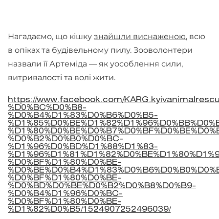
Нагадаємо, що кішку
знайшли виснаженою
, всю
в опіках та будівельному пилу. Зооволонтери
назвали її Артеміда — як уособлення сили,
витривалості та волі жити.
https://www.facebook.com/KARG.kyivanimalrescu
%D0%BC%D0%B8-
%D0%B4%D1%83%D0%B6%D0%B5-
%D1%85%D0%BE%D1%82%D1%96%D0%BB%D0%B
%D1%80%D0%BE%D0%B7%D0%BF%D0%BE%D0%
%D0%B2%D0%B0%D0%BC-
%D1%96%D0%BD%D1%88%D1%83-
%D1%96%D1%81%D1%82%D0%BE%D1%80%D1%9
%D0%BF%D1%80%D0%BE-
%D0%BE%D0%B4%D1%83%D0%B6%D0%B0%D0%
%D0%BF%D1%80%D0%BE-
%D0%BD%D0%BE%D0%B2%D0%B8%D0%B9-
%D0%B4%D1%96%D0%BC-
%D0%BF%D1%80%D0%BE-
%D1%82%D0%B5/1524907252496039/