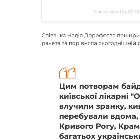
A post shared by DO
Співачка Надія Дорофєєва поширил
ракета та порівняла сьогоднішній 
Цим потворам байду
київської лікарні "
влучили зранку, ки
перебували вдома,
Кривого Рогу, Крам
багатьох українськ