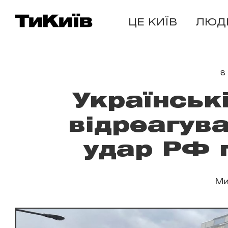
ЦЕ КИЇВ
ЛЮД
8
Українськ
відреагува
удар РФ п
Ми