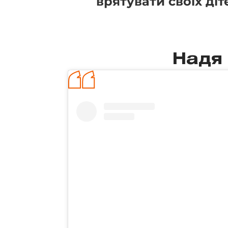
врятувати своїх діт
Надя