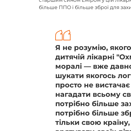
більше ППО і більше зброї для зах
Я не розумію, яког
дитячій лікарні "О
моралі — вже давно
шукати якогось лог
просто не вистачає
нагадати всьому св
потрібно більше за
потрібно більше зб
тільки свою країну