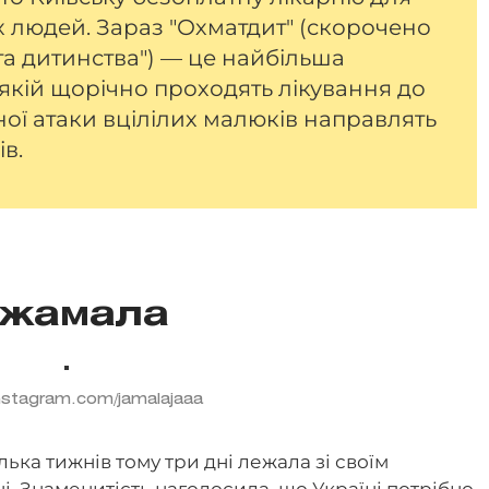
 людей. Зараз "Охматдит" (скорочено
та дитинства") — це найбільша
у якій щорічно проходять лікування до
тної атаки вцілілих малюків направлять
ів.
жамала
nstagram.com/jamalajaaa
ька тижнів тому три дні лежала зі своїм
і. Знаменитість наголосила, що Україні потрібно