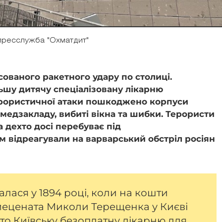
пресслужба "Охматдит"
сованого ракетного удару по столиці.
ьшу дитячу спеціалізовану лікарню
терористичної атаки пошкоджено корпуси
і медзакладу, вибиті вікна та шибки. Терористи
а дехто досі перебуває під
ем відреагували на варварський обстріл росіян
алася у 1894 році, коли на кошти
мецената Миколи Терещенка у Києві
то Київську безоплатну лікарню для