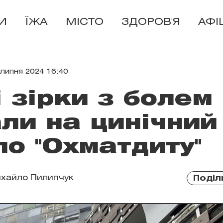
И
ЇЖА
МІСТО
ЗДОРОВ'Я
АФІ
 липня 2024 16:40
і зірки з болем
ли на цинічний
о "Охматдиту"
хайло Пилипчук
Поділ