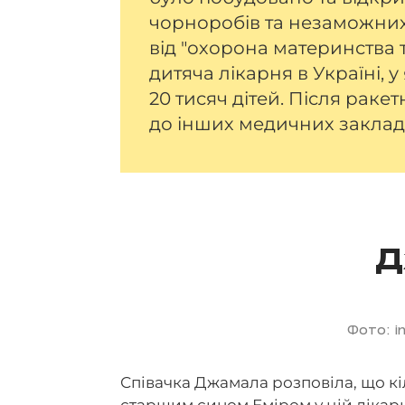
чорноробів та незаможних
від "охорона материнства 
дитяча лікарня в Україні, 
20 тисяч дітей. Після раке
до інших медичних заклад
Д
Фото: i
Співачка Джамала розповіла, що кіл
старшим сином Еміром у цій лікарн