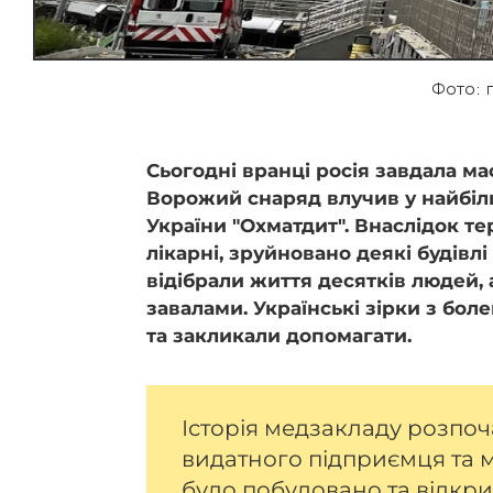
Фото: 
Сьогодні вранці росія завдала ма
Ворожий снаряд влучив у найбіл
України "Охматдит". Внаслідок 
лікарні, зруйновано деякі будівл
відібрали життя десятків людей, 
завалами.
Українські зірки з бол
та закликали допомагати.
Історія медзакладу розпоч
видатного підприємця та 
було побудовано та відкри