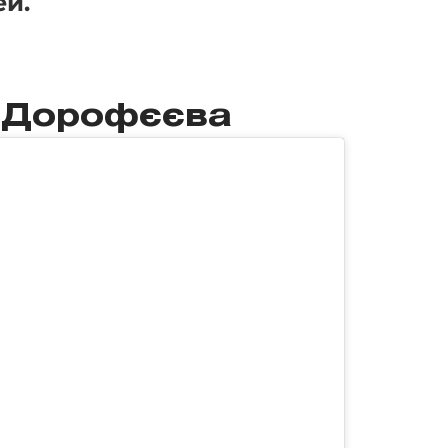
ей.
 Дорофєєва