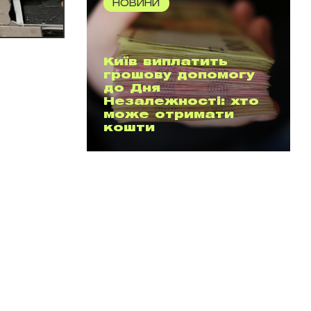
НОВИНИ
Київ виплатить
грошову допомогу
до Дня
Незалежності: хто
може отримати
кошти