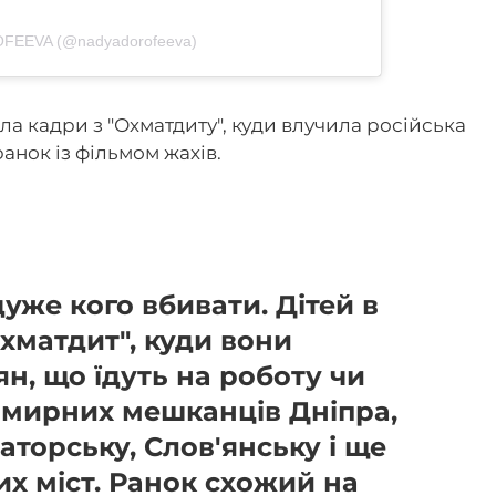
ROFEEVA (@nadyadorofeeva)
а кадри з "Охматдиту", куди влучила російська
ранок із фільмом жахів.
же кого вбивати. Дітей в
Охматдит", куди вони
ян, що їдуть на роботу чи
 мирних мешканців Дніпра,
аторську, Слов'янську і ще
их міст. Ранок схожий на