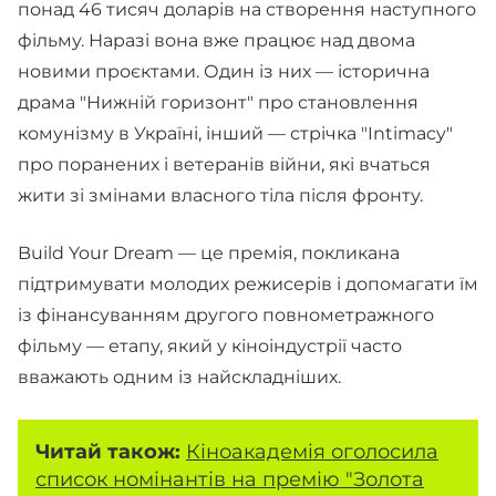
понад 46 тисяч доларів на створення наступного
фільму. Наразі вона вже працює над двома
новими проєктами. Один із них — історична
драма "Нижній горизонт" про становлення
комунізму в Україні, інший — стрічка "Intimacy"
про поранених і ветеранів війни, які вчаться
жити зі змінами власного тіла після фронту.
Build Your Dream — це премія, покликана
підтримувати молодих режисерів і допомагати їм
із фінансуванням другого повнометражного
фільму — етапу, який у кіноіндустрії часто
вважають одним із найскладніших.
Читай також:
Кіноакадемія оголосила
список номінантів на премію "Золота