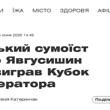
И
ЇЖА
МІСТО
ЗДОРОВ'Я
АФІ
5 січня 2026 14:49
ький сумоїст
 Явгусишин
виграв Кубок
ератора
генія Катеринчак
Поділ