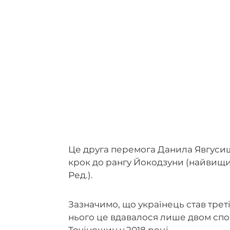
Це друга перемога Данила Явгуси
крок до рангу Йокодзуни (найвищий
Ред.).
Зазначимо, що українець став трет
нього це вдавалося лише двом спорт
Точіношин у 2018 році.