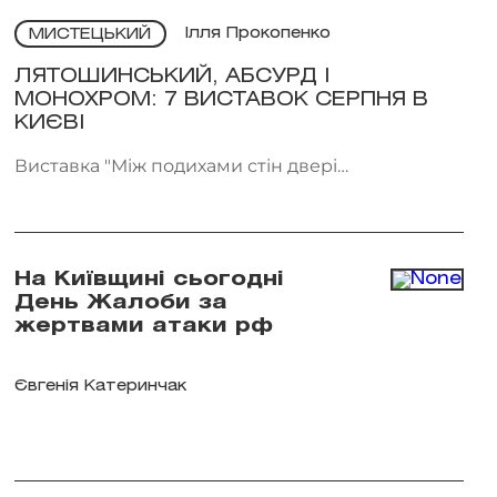
Ілля Прокопенко
МИСТЕЦЬКИЙ
ЛЯТОШИНСЬКИЙ, АБСУРД І
МОНОХРОМ: 7 ВИСТАВОК СЕРПНЯ В
КИЄВІ
Виставка "Між подихами стін двері
відчиняються всередину" проходить у галереї
Voloshyn Gallery. Фото: voloshyngallery.art
На Київщині сьогодні
День Жалоби за
жертвами атаки рф
Євгенія Катеринчак