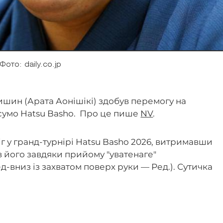
Фото: daily.co.jp
ишин (Арата Аонішікі) здобув перемогу на
 сумо Hatsu Basho. Про це пише
NV
.
г у гранд-турнірі Hatsu Basho 2026, витримавши
 його завдяки прийому "уватенаге"
д-вниз із захватом поверх руки — Ред.). Сутичка