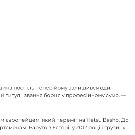
шина поспіль, тепер йому залишився один
 титул і звання борця у професійному сумо. —
ім європейцем, який переміг на Hatsu Basho. До
сменам: Баруто з Естонії у 2012 році і грузину