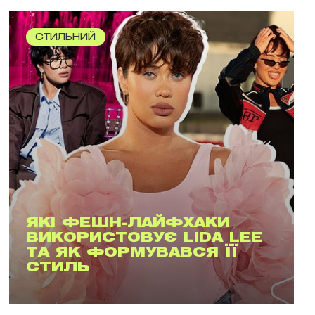
СТИЛЬНИЙ
ЯКІ ФЕШН-ЛАЙФХАКИ
ВИКОРИСТОВУЄ LIDA LEE
ТА ЯК ФОРМУВАВСЯ ЇЇ
СТИЛЬ