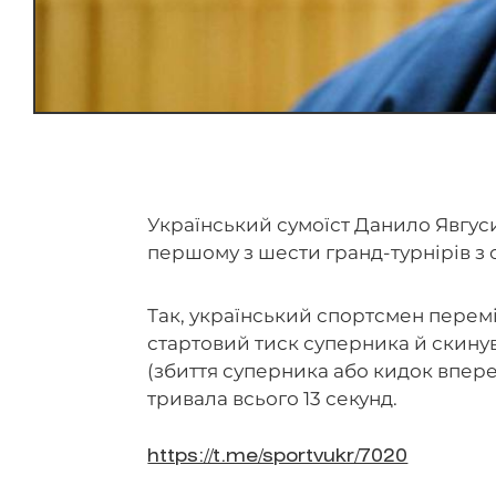
Український сумоїст Данило Явгус
першому з шести гранд-турнірів з
Так, український спортсмен перемі
стартовий тиск суперника й скинув
(збиття суперника або кидок впере
тривала всього 13 секунд.
https://t.me/sportvukr/7020