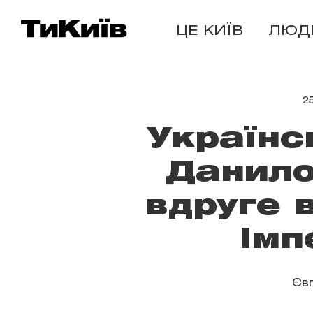
ЦЕ КИЇВ
ЛЮД
2
Українс
Данило
вдруге 
Імп
Єв