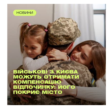
НОВИНИ
ВІЙСЬКОВІ З КИЄВА
МОЖУТЬ ОТРИМАТИ
КОМПЕНСАЦІЮ
ВІДПОЧИНКУ: ЙОГО
ПОКРИЄ МІСТО