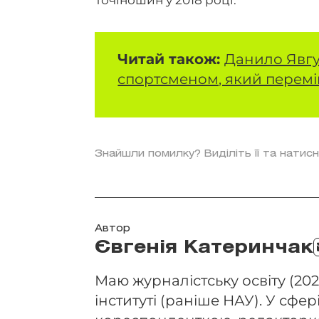
Читай також:
Данило Явг
спортсменом, який переміг
Знайшли помилку? Виділіть її та натисн
Автор
Євгенія Катеринчак
Маю журналістську освіту (202
інституті (раніше НАУ). У сфері