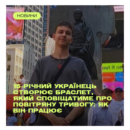
НОВИНИ
15-РІЧНИЙ УКРАЇНЕЦЬ
СТВОРЮЄ БРАСЛЕТ,
ЯКИЙ СПОВІЩАТИМЕ ПРО
ПОВІТРЯНУ ТРИВОГУ: ЯК
ВІН ПРАЦЮЄ