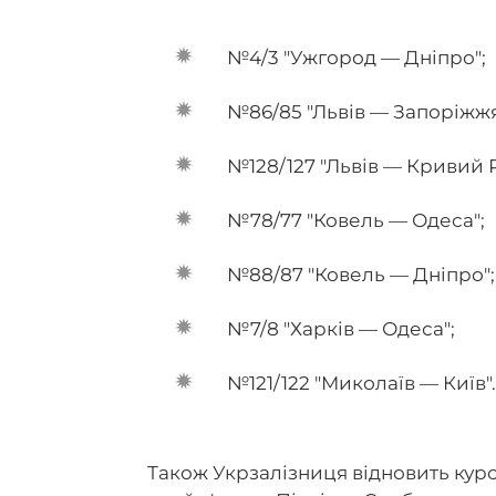
№4/3 "Ужгород — Дніпро";
№86/85 "Львів — Запоріжжя
№128/127 "Львів — Кривий Р
№78/77 "Ковель — Одеса";
№88/87 "Ковель — Дніпро";
№7/8 "Харків — Одеса";
№121/122 "Миколаїв — Київ"
Також Укрзалізниця відновить курс