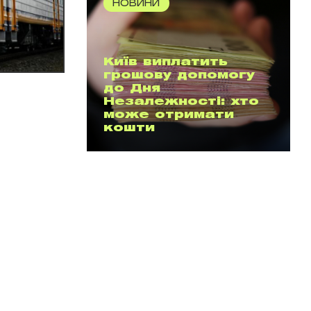
НОВИНИ
Київ виплатить
грошову допомогу
до Дня
Незалежності: хто
може отримати
кошти