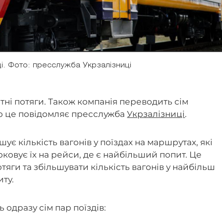
і. Фото: пресслужба Укрзалізниці
ітні потяги. Також компанія переводить сім
ро це повідомляє пресслужба
Укрзалізниці
.
ує кількість вагонів у поїздах на маршрутах, які
овує їх на рейси, де є найбільший попит. Це
яги та збільшувати кількість вагонів у найбільш
ту.
одразу сім пар поїздів: