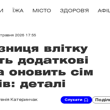
И
ЇЖА
МІСТО
ЗДОРОВ'Я
АФІ
 травня 2026 17:55
зниця влітку
ть додаткові
а оновить сім
ів: деталі
генія Катеринчак
Поділ
Слухати