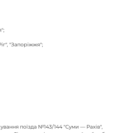
";
іг", "Запоріжжя";
.
ування поїзда №143/144 "Суми — Рахів",