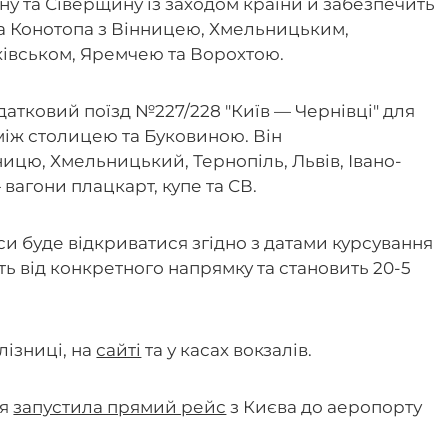
у та Сіверщину із заходом країни й забезпечить
та Конотопа з Вінницею, Хмельницьким,
івськом, Яремчею та Ворохтою.
датковий поїзд №227/228 "Київ — Чернівці" для
іж столицею та Буковиною. Він
ицю, Хмельницький, Тернопіль, Львів, Івано-
вагони плацкарт, купе та СВ.
и буде відкриватися згідно з датами курсування
ть від конкретного напрямку та становить 20-5
лізниці, на
сайті
та у касах вокзалів.
ця
запустила прямий рейс
з Києва до аеропорту