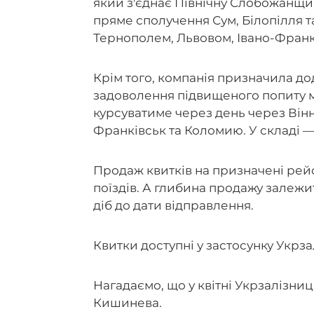
який з'єднає Північну Слобожанщин
пряме сполучення Сум, Білопілля 
Тернополем, Львовом, Івано-Франк
Крім того, компанія призначила до
задоволення підвищеного попиту м
курсуватиме через день через Вінн
Франківськ та Коломию. У складі — 
Продаж квитків на призначені рейс
поїздів. А глибина продажу залежи
діб до дати відправлення.
Квитки доступні у застосунку Укрза
Нагадаємо, що у квітні Укрзалізни
Кишинева.