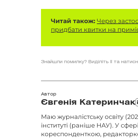
Читай також:
Через засто
придбати квитки на приміс
Знайшли помилку? Виділіть її та натисн
Автор
Євгенія Катеринчак
Маю журналістську освіту (202
інституті (раніше НАУ). У сфері
кореспонденткою, редакторко