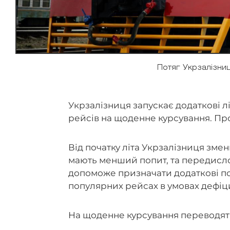
Потяг Укрзалізниц
Укрзалізниця запускає додаткові л
рейсів на щоденне курсування. П
Від початку літа Укрзалізниця зменш
мають менший попит, та передислок
допоможе призначати додаткові пот
популярних рейсах в умовах дефіци
На щоденне курсування переводять 