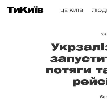
ЦЕ КИЇВ
ЛЮД
29
Укрзалі
запусти
потяги т
рейс
Єв