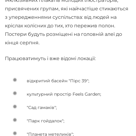
інклюзивних плакатів молодих ілюстраторів,
присвячених групам, які найчастіше стикаються
з упередженнями суспільства: від людей на
кріслах колісних до тих, хто пережив полон.
Постери будуть розміщені на головній алеї до
кінця серпня.
Працюватимуть і вже відомі локації:
відкритий басейн "Пірс 39";
культурний простір Feels Garden;
"Сад гамаків";
"Парк гойдалок";
"Планета метеликів";