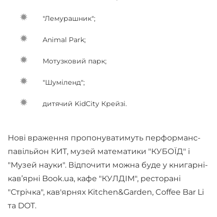
"Лемурашник";
Animal Park;
Мотузковий парк;
"Шуміленд";
дитячий KidCity Крейзі.
Нові враження пропонуватимуть перформанс-
павільйон КИТ, музей математики "КУБОЇД" і
"Музей науки". Відпочити можна буде у книгарні-
кав’ярні Book.ua, кафе "КУЛДІМ", ресторані
"Стрічка", кав'ярнях Kitchen&Garden, Coffee Bar Li
та DOT.