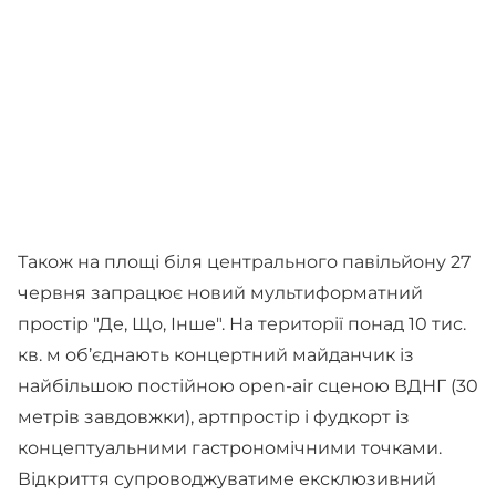
Також на площі біля центрального павільйону 27
червня запрацює новий мультиформатний
простір "Де, Що, Інше". На території понад 10 тис.
кв. м об’єднають концертний майданчик із
найбільшою постійною open-air сценою ВДНГ (30
метрів завдовжки), артпростір і фудкорт із
концептуальними гастрономічними точками.
Відкриття супроводжуватиме ексклюзивний