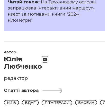
Читай
також:
На Трухановому острові
запрацював інтерактивний маршрут-
квест за мотивами книги "2024
кілометри"
Автор
Юлія
Любченко
редактор
Статті автора
КИЇВ
ВДНГ
ЛІТНІТЕРАСИ
БАСЕЙН
ЛІ