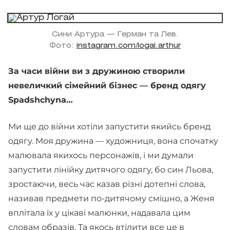
Сини Артура — Герман та Лев.
Фото:
instagram.com/logai.arthur
За часи війни ви з дружиною створили
невеличкий сімейний бізнес — бренд одягу
Spadshchyna…
Ми ще до війни хотіли запустити якийсь бренд
одягу. Моя дружина — художниця, вона спочатку
малювала якихось персонажів, і ми думали
запустити лінійку дитячого одягу, бо син Льова,
зростаючи, весь час казав різні дотепні слова,
називав предмети по-дитячому смішно, а Женя
вплітала їх у цікаві малюнки, надавала цим
словам образів. Та якось втілити все це в