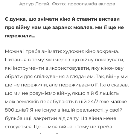
Артур Логай. Фото: пресслужба актора
Є думка, що знімати кіно й ставити вистави
про війну нам ще зарано: мовляв, ми її ще не
пережили...
Можна і треба знімати: художнє кіно зокрема.
Питання в тому: як і через що війну показувати,
які інструменти використовувати, яку кіномову
обрати для спілкування з глядачем. Так, війну ми
ще не пережили, але переживаємо її. І хто сказав,
що ми не розуміємо війну, якщо я й більшість
моїх земляків перебувають в ній 24/7 вже майже
800 днів? Я не існую в іншій реальності, у своїй
бульбашці, закритий від світу. Ця війна мене
стосується. Це — моя війна, і тому не треба