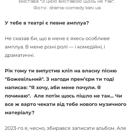
Вистава "З цією виставою щось не так".
Фото: drama-comedy.kiev.ua
У тебе в театрі є певне амплуа?
Не сказав би, що в мене є якесь особливе
амплуа. В мене різні ролі — і комедійні, і
драматичні.
Рік тому ти випустив кліп на власну пісню
"Божевільний". З нагоди премʼєри ти тоді
написав: "Я хочу, аби мене почули. Я
починаю". Але потім щось пішло не так... Чи
все ж варто чекати від тебе нового музичного
матеріалу?
2023-го я, чесно, збирався записати альбом. Але