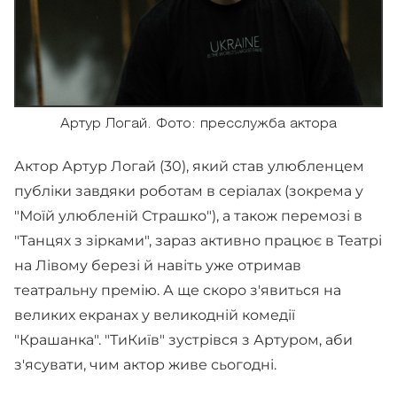
Артур Логай. Фото: пресслужба актора
Актор Артур Логай (30), який став улюбленцем
публіки завдяки роботам в серіалах (зокрема у
"Моїй улюбленій Страшко"), а також перемозі в
"Танцях з зірками", зараз активно працює в Театрі
на Лівому березі й навіть уже отримав
театральну премію. А ще скоро з'явиться на
великих екранах у великодній комедії
"Крашанка". "ТиКиїв" зустрівся з Артуром, аби
з'ясувати, чим актор живе сьогодні.