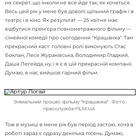
не секрет, що інколи не все йде так, як хочеться.
Весь цей рік у мене був доволі щільний графік і в
театрі, і в кіно. Як результат — 25 квітня має
відбутися прем'єра повнометражного фільму —
сімейної комедії про сьогодення "Крашанка". Там
прекрасний каст: головні ролі виконують Стас
Боклан, Леся Жураківська, Володимир Гладкий,
Даша Легейда, ну, і я є в цій прекрасній компанії.
Думаю, в нас вийшов гарний фільм.
Знімальний процес фільму "Крашанка". Фото:
пресслужба FILM.UA
Тож в музиці в мене рік був період застою, хоча в
роботі зараз є одразу декілька пісень. Думаю,