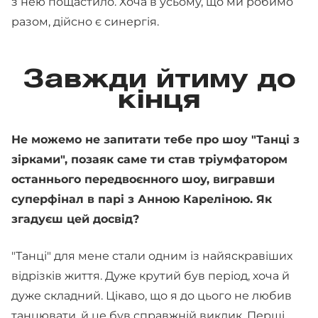
з нею пощастило. Хоча в усьому, що ми робимо
разом, дійсно є синергія.
Завжди йтиму до
кінця
Не можемо не запитати тебе про шоу "Танці з
зірками", позаяк саме ти став тріумфатором
останнього передвоєнного шоу, вигравши
суперфінал в парі з Анною Кареліною. Як
згадуєш цей досвід?
"Танці" для мене стали одним із найяскравіших
відрізків життя. Дуже крутий був період, хоча й
дуже складний. Цікаво, що я до цього не любив
танцювати, й це був справжній виклик. Перші