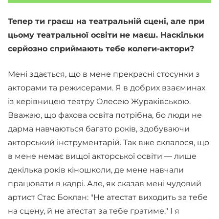
Тепер ти граєш на театральній сцені, але при
цьому театральної освіти не маєш. Наскільки
серйозно сприймають тебе колеги-актори?
Мені здається, що в мене прекрасні стосунки з
акторами та режисерами. Я в добрих взаєминах
із керівницею театру Олесею Жураківською.
Вважаю, що фахова освіта потрібна, бо люди не
дарма навчаються багато років, здобуваючи
акторський інструментарій. Так вже склалося, що
в мене немає вищої акторської освіти — лише
декілька років кіношколи, де мене навчали
працювати в кадрі. Але, як сказав мені чудовий
артист Стас Боклан: "Не атестат виходить за тебе
на сцену, й не атестат за тебе гратиме." І я