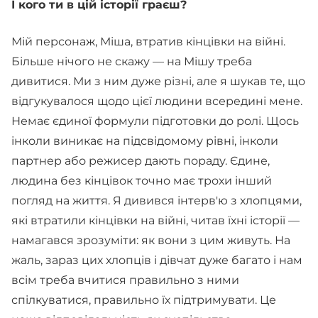
І кого ти в цій історії граєш?
Мій персонаж, Міша, втратив кінцівки на війні.
Більше нічого не скажу — на Мішу треба
дивитися. Ми з ним дуже різні, але я шукав те, що
відгукувалося щодо цієї людини всередині мене.
Немає єдиної формули підготовки до ролі. Щось
інколи виникає на підсвідомому рівні, інколи
партнер або режисер дають пораду. Єдине,
людина без кінцівок точно має трохи інший
погляд на життя. Я дивився інтерв'ю з хлопцями,
які втратили кінцівки на війні, читав їхні історії —
намагався зрозуміти: як вони з цим живуть. На
жаль, зараз цих хлопців і дівчат дуже багато і нам
всім треба вчитися правильно з ними
спілкуватися, правильно їх підтримувати. Це