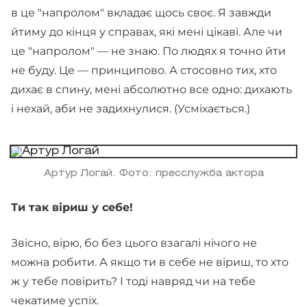
в це "напролом" вкладає щось своє. Я завжди
йтиму до кінця у справах, які мені цікаві. Але чи
це "напролом" — не знаю. По людях я точно йти
не буду. Це — принципово. А стосовно тих, хто
дихає в спину, мені абсолютно все одно: дихають
і нехай, аби не задихнулися. (Усміхається.)
Артур Логай. Фото: пресслужба актора
Ти так віриш у себе!
Звісно, вірю, бо без цього взагалі нічого не
можна робити. А якщо ти в себе не віриш, то хто
ж у тебе повірить? І тоді навряд чи на тебе
чекатиме успіх.