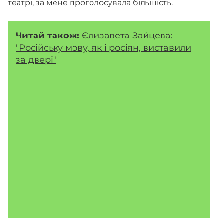
театрі, за мене проголосувала більшість.
Читай також:
Єлизавета Зайцева:
"Російську мову, як і росіян, виставили
за двері"