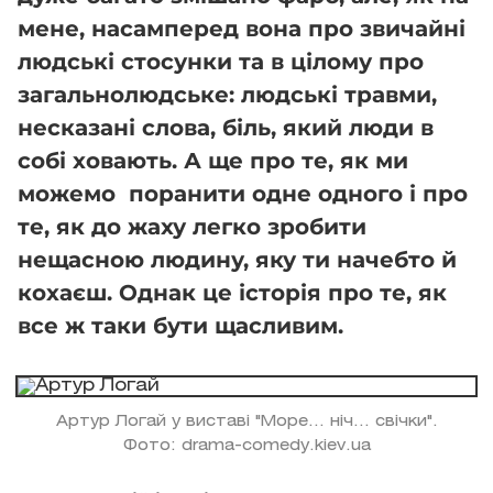
мене, насамперед вона про звичайні
людські стосунки та в цілому про
загальнолюдське: людські травми,
несказані слова, біль, який люди в
собі ховають. А ще про те, як ми
можемо поранити одне одного і про
те, як до жаху легко зробити
нещасною людину, яку ти начебто й
кохаєш. Однак це історія про те, як
все ж таки бути щасливим.
Артур Логай у виставі "Море... ніч... свічки".
Фото: drama-comedy.kiev.ua