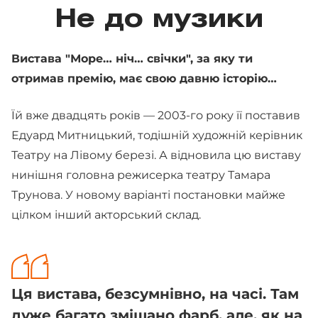
Не до музики
Вистава "Море… ніч… свічки", за яку ти
отримав премію, має свою давню історію…
Їй вже двадцять років — 2003-го року її поставив
Едуард Митницький, тодішній художній керівник
Театру на Лівому березі. А відновила цю виставу
нинішня головна режисерка театру Тамара
Трунова. У новому варіанті постановки майже
цілком інший акторський склад.
Ця вистава, безсумнівно, на часі. Там
дуже багато змішано фарб, але, як на