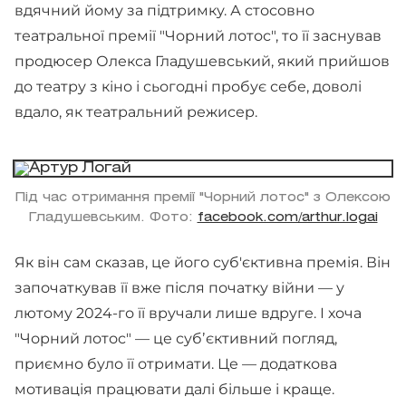
вдячний йому за підтримку. А стосовно
театральної премії "Чорний лотос", то її заснував
продюсер Олекса Гладушевський, який прийшов
до театру з кіно і сьогодні пробує себе, доволі
вдало, як театральний режисер.
Під час отримання премії "Чорний лотос" з Олексою
Гладушевським. Фото:
facebook.com/arthur.logai
Як він сам сказав, це його суб'єктивна премія. Він
започаткував її вже після початку війни — у
лютому 2024-го її вручали лише вдруге. І хоча
"Чорний лотос" — це субʼєктивний погляд,
приємно було її отримати. Це — додаткова
мотивація працювати далі більше і краще.