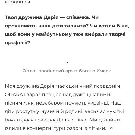
кордоном.
Твоя дружина Дарія — співачка. Чи
проявляють ваші діти таланти? Чи хотіли б ви,
щоб вони у майбутньому теж вибрали творчі
професії?
Фото: особистий архів Євгена Хмари
Моя дружина Дарія має сценічний псевдонім
ODARA і зараз працює над дуже цікавими
піснями, які незабаром почують українці. Наші
діти ростуть у музичній родині, весь час чують і
бачать, як я граю, як Даша співає. Ми до війни
їздили в концертні тури разом із дітьми. І я