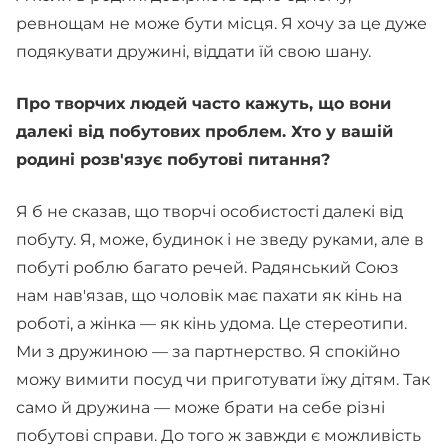
ревнощам не може бути місця. Я хочу за це дуже
подякувати дружині, віддати їй свою шану.
Про творчих людей часто кажуть, що вони
далекі від побутових проблем. Хто у вашій
родині розв'язує побутові питання?
Я б не сказав, що творчі особистості далекі від
побуту. Я, може, будинок і не зведу руками, але в
побуті роблю багато речей. Радянський Союз
нам нав'язав, що чоловік має пахати як кінь на
роботі, а жінка — як кінь удома. Це стереотипи.
Ми з дружиною — за партнерство. Я спокійно
можу вимити посуд чи приготувати їжу дітям. Так
само й дружина — може брати на себе різні
побутові справи. До того ж завжди є можливість