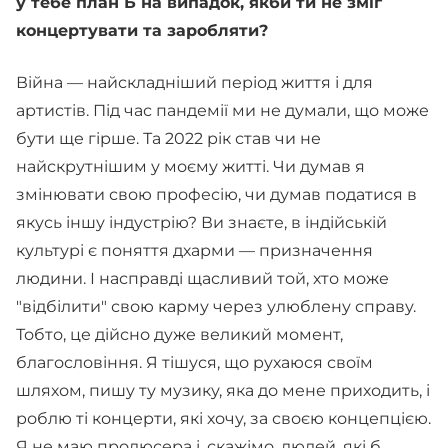
у тебе план Б на випадок, якби ти не зміг
концертувати та заробляти?
Війна — найскладніший період життя і для
артистів. Під час пандемії ми не думали, що може
бути ще гірше. Та 2022 рік став чи не
найскрутнішим у моєму житті. Чи думав я
змінювати свою професію, чи думав податися в
якусь іншу індустрію? Ви знаєте, в індійській
культурі є поняття дхарми — призначення
людини. І насправді щасливий той, хто може
"відбілити" свою карму через улюблену справу.
Тобто, це дійсно дуже великий момент,
благословіння. Я тішуся, що рухаюся своїм
шляхом, пишу ту музику, яка до мене приходить, і
роблю ті концерти, які хочу, за своєю концепцією.
Я не маю продюсера і, скажімо, людей, які б