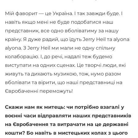
Мій фаворит — це Україна. І так завжди буде. І
навіть якщо мені не буде подобатися наш
представник, все одно вболіватиму за нашу
країну. Я дуже радий, що їдуть Jerry Heil та alyona
alyona. З Jerry Heil ми мали не одну спільну
колаборацію. І, до речі, надалі теж будемо
виступати на одних сценах. Це творчі люди, які
живуть та дихають музикою, тож, нумо разом
вболівати та вірити, що наші представниці на
Євробаченні переможуть!
Скажи нам як митець: чи потрібно взагалі у
воєнні часи відправляти наших представників
на Євробачення та витрачати на це державні
кошти? Бо навіть в мистецьких колах з цього