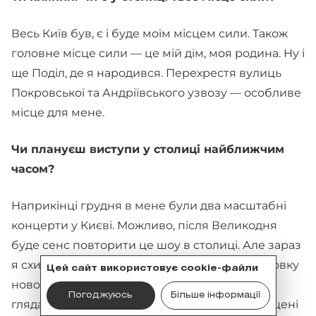
Весь Київ був, є і буде моїм місцем сили. Також
головне місце сили — це мій дім, моя родина. Ну і
ще Поділ, де я народився. Перехрестя вулиць
Покровської та Андріївського узвозу — особливе
місце для мене.
Чи плануєш виступи у столиці найближчим
часом?
Наприкінці грудня в мене були два масштабні
концерти у Києві. Можливо, після Великодня
буде сенс повторити це шоу в столиці. Але зараз
я схиляюся до думки, що скоро почну підготовку
Цей сайт використовує cookie-файли
нової програми. Все ж таки я привчив свого
Погоджуюсь
Більше інформації
глядача до масштабних великих шоу, де на сцені