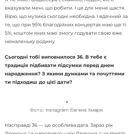
вказували мені, що робити. І це для мене щастя.
Вірю, що музика сьогодні необхідна. І вдячний за
те, що при 95% благодійних концертах маю ще ті
5%, коштом яких маю змогу годувати свою вже
немаленьку родину.
Сьогодні тобі виповнилося 36. В тебе є
традиція підбивати підсумки перед днем
народження? З якими думками та почуттями
ти підходиш до цієї дати?
Фото: instagram Євгена Хмари
Насправді 36 — це особлива дата. Зараз рік
Дракона, і я народився у рік Дракона. І це третій