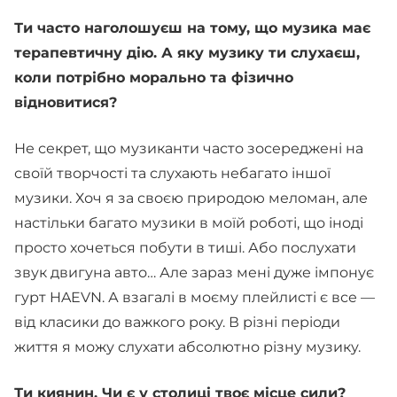
Ти часто наголошуєш на тому, що музика має
терапевтичну дію. А яку музику ти слухаєш,
коли потрібно морально та фізично
відновитися?
Не секрет, що музиканти часто зосереджені на
своїй творчості та слухають небагато іншої
музики. Хоч я за своєю природою меломан, але
настільки багато музики в моїй роботі, що іноді
просто хочеться побути в тиші. Або послухати
звук двигуна авто… Але зараз мені дуже імпонує
гурт HAEVN. А взагалі в моєму плейлисті є все —
від класики до важкого року. В різні періоди
життя я можу слухати абсолютно різну музику.
Ти киянин. Чи є у столиці твоє місце сили?