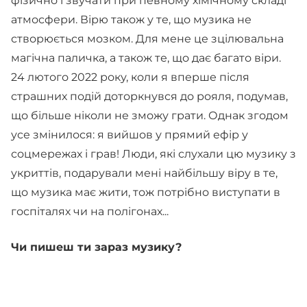
фізично і звучати при певному хімічному складі
атмосфери. Вірю також у те, що музика не
створюється мозком. Для мене це зцілювальна
магічна паличка, а також те, що дає багато віри.
24 лютого 2022 року, коли я вперше після
страшних подій доторкнувся до рояля, подумав,
що більше ніколи не зможу грати. Однак згодом
усе змінилося: я вийшов у прямий ефір у
соцмережах і грав! Люди, які слухали цю музику з
укриттів, подарували мені найбільшу віру в те,
що музика має жити, тож потрібно виступати в
госпіталях чи на полігонах...
Чи пишеш ти зараз музику?