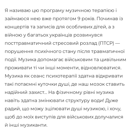
Я називаю цю програму музичною терапією і
займаюся нею вже протягом 9 років. Починав із
концертів та записів для особливих дітей, а з
війною у багатьох українців розвинувся
посттравматичний стресовий розлад (ПТСР) —
порушення психічного стану після травматичної
події. Музика допомагає військовим та цивільним
проживати ті чи інші моменти, відновлюватися.
Музика як сеанс психотерапії здатна відкривати
такі потаємні куточки душі, де наш мозок ставить
надійний захист… На фізичному рівні музика
навіть здатна змінювати структуру води! Дуже
радий, що можу зцілювати душі музикою, і хочу,
щоб до моїх виступів для військових долучалися
й інші музиканти.