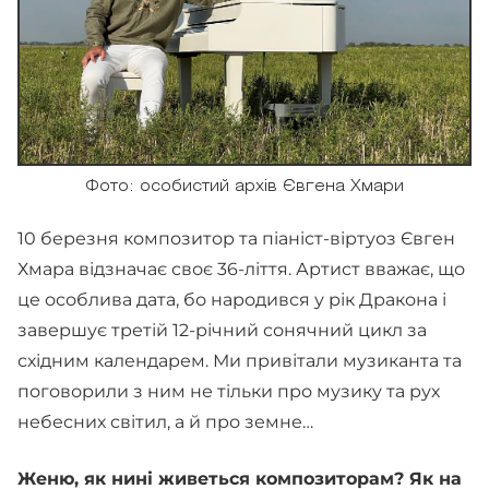
Фото: особистий архів Євгена Хмари
10 березня композитор та піаніст-віртуоз Євген
Хмара відзначає своє 36-ліття. Артист вважає, що
це особлива дата, бо народився у рік Дракона і
завершує третій 12-річний сонячний цикл за
східним календарем. Ми привітали музиканта та
поговорили з ним не тільки про музику та рух
небесних світил, а й про земне…
Женю, як нині живеться композиторам? Як на