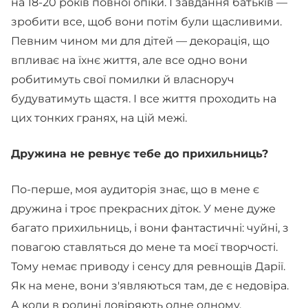
на 18-20 років повної опіки. І завдання батьків —
зробити все, щоб вони потім були щасливими.
Певним чином ми для дітей — декорація, що
впливає на їхнє життя, але все одно вони
робитимуть свої помилки й власноруч
будуватимуть щастя. І все життя проходить на
цих тонких гранях, на цій межі.
Дружина не ревнує тебе до прихильниць?
По-перше, моя аудиторія знає, що в мене є
дружина і троє прекрасних діток. У мене дуже
багато прихильниць, і вони фантастичні: чуйні, з
повагою ставляться до мене та моєї творчості.
Тому немає приводу і сенсу для ревнощів Дарії.
Як на мене, вони з'являються там, де є недовіра.
А коли в родині довіряють одне одному,