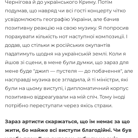
Чернігова й до українського Криму. Потім
подумав, що навряд чи всі гості концерту чітко
усвідомлюють географію України, але бачив
позитивну реакцію на свою музику. Я попросив
порахувати кількість нот наступної композиції. І
додав, що стільки ж російських окупантів
падатимуть щодня на українській землі. Коли я
йшов зі сцени, в мене були думки, що зараз для
мене буде "джип — пустеля — до побачення", але
насправді музика все згладила, й ті міністри, які
були на цьому виступі, і дипломатичний корпус
позитивно відреагували на мій спіч. Тому іноді
потрібно переступати через якісь страхи.
Зараз артисти скаржаться, що їм немає за що
жити, бо майже всі виступи благодійні. Чи був