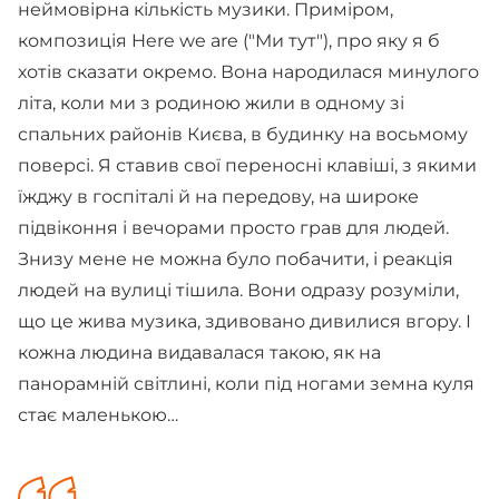
неймовірна кількість музики. Приміром,
композиція Here we are ("Ми тут"), про яку я б
хотів сказати окремо. Вона народилася минулого
літа, коли ми з родиною жили в одному зі
спальних районів Києва, в будинку на восьмому
поверсі. Я ставив свої переносні клавіші, з якими
їжджу в госпіталі й на передову, на широке
підвіконня і вечорами просто грав для людей.
Знизу мене не можна було побачити, і реакція
людей на вулиці тішила. Вони одразу розуміли,
що це жива музика, здивовано дивилися вгору. І
кожна людина видавалася такою, як на
панорамній світлині, коли під ногами земна куля
стає маленькою…