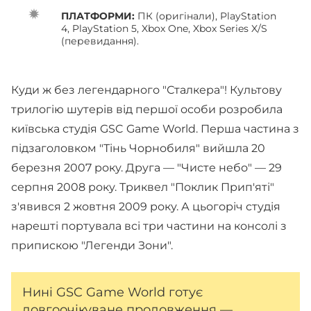
ПЛАТФОРМИ:
ПК (оригінали), PlayStation
4, PlayStation 5, Xbox One, Xbox Series X/S
(перевидання).
Куди ж без легендарного "Сталкера"! Культову
трилогію шутерів від першої особи розробила
київська студія GSC Game World. Перша частина з
підзаголовком "Тінь Чорнобиля" вийшла 20
березня 2007 року. Друга — "Чисте небо" — 29
серпня 2008 року. Триквел "Поклик Прип'яті"
з'явився 2 жовтня 2009 року. А цьогоріч студія
нарешті портувала всі три частини на консолі з
припискою "Легенди Зони".
Нині GSC Game World готує
довгоочікуване продовження —