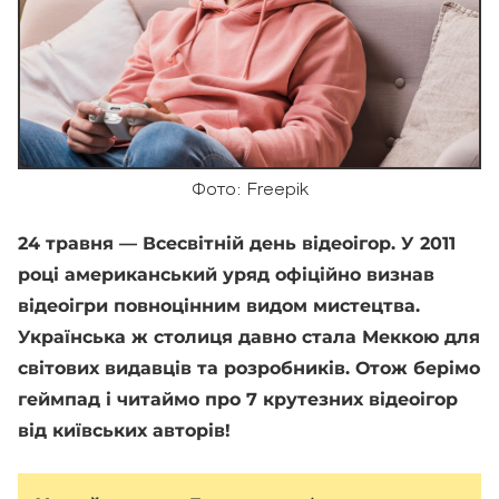
Фото: Freepik
24 травня — Всесвітній день відеоігор. У 2011
році американський уряд офіційно визнав
відеоігри повноцінним видом мистецтва.
Українська ж столиця давно стала Меккою для
світових видавців та розробників. Отож берімо
геймпад і читаймо про 7 крутезних відеоігор
від київських авторів!