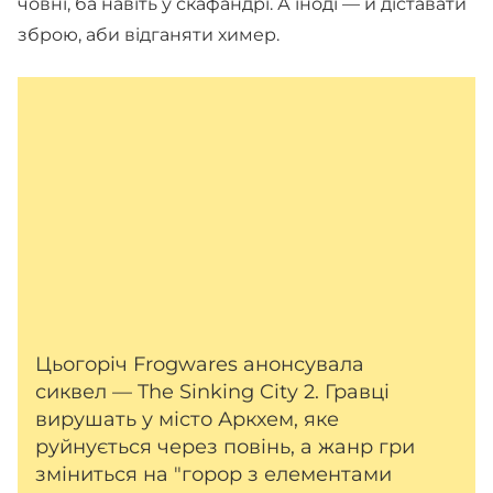
човні, ба навіть у скафандрі. А іноді — й діставати
зброю, аби відганяти химер.
Цьогоріч Frogwares анонсувала
сиквел — The Sinking City 2. Гравці
вирушать у місто Аркхем, яке
руйнується через повінь, а жанр гри
зміниться на "горор з елементами