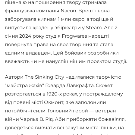
ліцензію на поширення твору отримала
французька компанія Nacon. Врешті вона
заборгувала киянам 1 млн євро, а тоді ще й
випустила крадену збірку гри у Steam. Але 2
січня 2024 року студія Frogwares нарешті
повернула права на своє творіння та стала
єдиним видавцем. Цей бойовик розробники
вважають чи не найуспішнішим проєктом студії.
Автори The Sinking City надихалися творчістю
"майстра жахів" Говарда Лавкрафта. Сюжет
розгортається в 1920-х роках, у постраждалому
від повені місті Окмонт, яке заполонили
потойбічні сили. Головний герой — ветеран
війни Чарльз В. Рід. Аби приборкати божевілля,
доведеться вивчати всі закутки міста: пішки, на