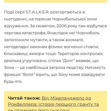
Події серії S.T.A.L.K.E.R. розгортаються в
сьогоденні, на теренах Чорнобильської зони
відчуження. За сюжетом, 2006 року там відбулася
чергова катастрофа. Внаслідок неї Чорнобиль
заполонили мутанти, а також аномалії,
непідвладні законам фізики: вогненні стовпи,
блискавиці, вихори тощо. Територію контролює
декілька угруповань: спілка "Долг" вважає, що
Зона — це найбільша загроза людству. Натомість
фракція "Воля" вірить, що Зону може відвідувати
будь-хто.
Читай також:
Від Мікеланджело до
Рокфеллера: історія першого гранту та
як отримати його сьогодні