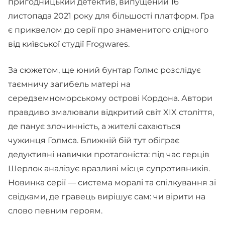
пригодницький детектив, випущений 16
листопада 2021 року для більшості платформ. Гра
є приквелом до серії про знаменитого слідчого
від київської студії Frogwares.
За сюжетом, ще юний бунтар Голмс розслідує
таємничу загибель матері на
середземноморському острові Кордона. Автори
правдиво змалювали відкритий світ XIX століття,
де панує злочинність, а жителі сахаються
чужинця Голмса. Ближній бій тут обіграє
дедуктивні навички протагоніста: під час герців
Шерлок аналізує вразливі місця супротивників.
Новинка серії — система моралі та спілкування зі
свідками, де гравець вирішує сам: чи вірити на
слово певним героям.