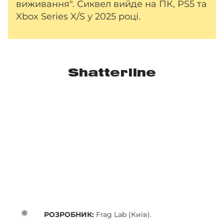
виживання". Сиквел вийде на ПК, PS5 та
Xbox Series X/S у 2025 році.
Shatterline
РОЗРОБНИК:
Frag Lab (Київ).