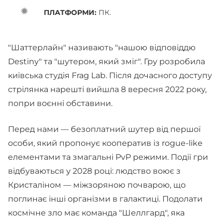
ПЛАТФОРМИ:
ПК.
"Шаттерлайн" називають "нашою відповіддю
Destiny" та "шутером, який зміг". Гру розробила
київська студія Frag Lab. Після дочасного доступу
стрілянка нарешті вийшла 8 вересня 2022 року,
попри воєнні обставини.
Перед нами — безоплатний шутер від першої
особи, який пропонує кооператив із rogue-like
елементами та змагальні PvP режими. Події гри
відбуваються у 2028 році: людство воює з
Кристаліном — міжзоряною почварою, що
поглинає інші організми в галактиці. Подолати
космічне зло має команда "Шеллгард", яка