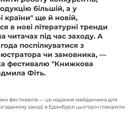
одукцію більшій, а у
 країни" ще й новій,
ся в нові літературні тренди
на читачах під час заходу. А
агода поспілкуватися з
люстратора чи замовника, —
ка фестивалю "Книжкова
юдмила Фіть.
ових фестивалів — це надання майданчика для
 згаданому заході в Единбурзі цьогоріч говорили