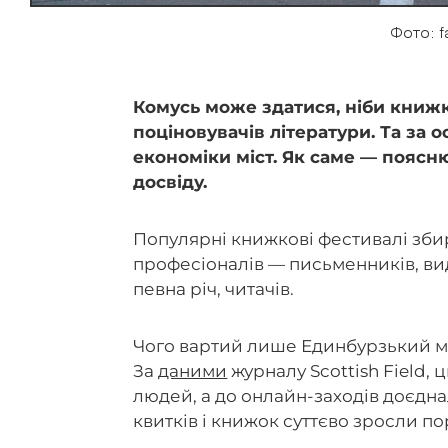
Фото: 
Комусь може здатися, ніби книжко
поціновувачів літератури. Та за
економіки міст. Як саме — поясн
досвіду.
Популярні книжкові фестивалі збир
професіоналів — письменників, видав
певна річ, читачів.
Чого вартий лише Единбурзький м
За
даними
журналу Scottish Field, 
людей, а до онлайн-заходів доєднал
квитків і книжок суттєво зросли п