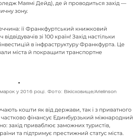
ледж Маямі Дейд), де й проводиться захід —
личну зону.
еччина: її Франкфуртський книжковий
 відвідувачів зі 100 країн! Захід настільки
інвестицій в інфраструктуру Франкфурта. Це
зали міста й покращити транспортне
рок у 2016 році. Фото: Вікісховище/Arielinson
чають кошти як від держави, так і з приватного
ї частково фінансує Единбурзький міжнародний
но: захід приваблює заможних туристів,
аїни та підтримує престижний статус міста.