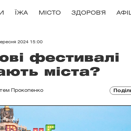
И
ЇЖА
МІСТО
ЗДОРОВ'Я
АФІ
вересня 2024 15:00
ові фестивалі
ають міста?
тем Прокопенко
Поділ