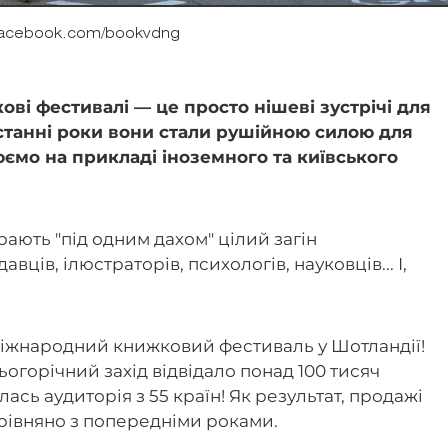
facebook.com/bookvdng
ві фестивалі — це просто нішеві зустрічі для
 останні роки вони стали рушійною силою для
юємо на прикладі іноземного та київського
ають "під одним дахом" цілий загін
ців, ілюстраторів, психологів, науковців... І,
іжнародний книжковий фестиваль у Шотландії!
цьогорічний захід відвідало понад 100 тисяч
ась аудиторія з 55 країн! Як результат, продажі
орівняно з попередніми роками.