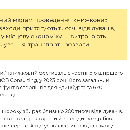
дний містам проведення книжкових
заходи притягують тисячі відвідувачів,
к у місцеву економіку — витрачають
ування, транспорт і розваги.
ний книжковий фестиваль є частиною ширшого
OB Consulting, у 2023 році його загальний
фунтів стерлінгів для Единбурга та 620
ландії.
щороку збирає близько 200 тисяч відвідувачів.
стів готелі, ресторани й заклади роздрібної
свій сервіс. А ще успіх фестивалю дав змогу