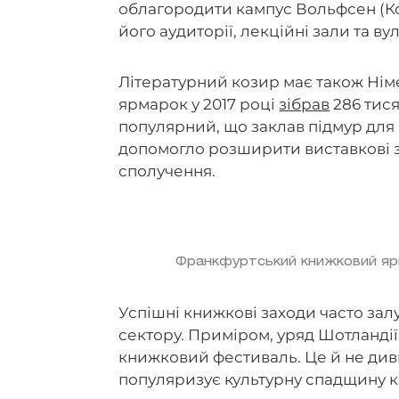
облагородити кампус Вольфсен (Ко
його аудиторії, лекційні зали та ву
Літературний козир має також Нім
ярмарок у 2017 році
зібрав
286 тисяч
популярний, що заклав підмур для 
допомогло розширити виставкові 
сполучення.
Франкфуртський книжковий ярма
Успішні книжкові заходи часто залу
сектору. Приміром, уряд Шотланді
книжковий фестиваль. Це й не див
популяризує культурну спадщину кр