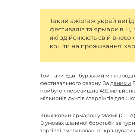
Такий ажіотаж украй вигі
фестивалів та ярмарків. Ці 
які здійснюють свій внесо
кошти на проживання, харч
Той-таки Единбурзький міжнарод
фестивального сезону. За
даними
B
прибуток перевищив 492 мільйонів 
мільйонів фунтів стерлінгів для Шот
Книжковий ярмарок у Маямі (США) 
В умовах шаленої боротьби за тури
торгівлі вмотивовані покращувати 