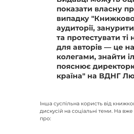
показати власну пр
випадку "Книжкової
аудиторії, занурити
та протестувати ті 
для авторів — це н
колегами, знайти і
пояснює директор
країна" на ВДНГ Л
Інша суспільна користь від книжк
дискусій на соціальні теми. На вже
про: