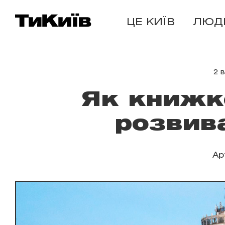
ЦЕ КИЇВ
ЛЮД
2 
Як книжк
розвив
Ар