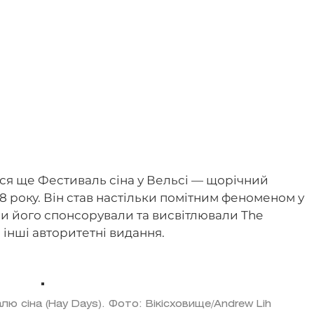
ся ще Фестиваль сіна у Вельсі — щорічний
8 року. Він став настільки помітним феноменом у
аси його спонсорували та висвітлювали The
й інші авторитетні видання.
ю сіна (Hay Days). Фото: Вікісховище/Andrew Lih