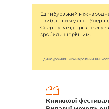
Единбурзький міжнародни
найбільшим у світі. Уперше
Спершу захід організовувал
зробили щорічним.
Единбурзький міжнародний книжков
Книжкові фестивалі
Видавці можуть оці