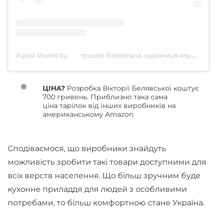
A post shared by ⠀ ⠀трошки божевільна художниця-керамістка🐙 (@belyavska_viktoriya)
ЦІНА?
Розробка Вікторії Белявської коштує
700 гривень. Приблизно така сама
ціна тарілок від інших виробників на
американському Amazon.
Сподіваємося, що виробники знайдуть
можливість зробити такі товари доступними для
всіх верств населення. Що більш зручним буде
кухонне приладдя для людей з особливими
потребами, то більш комфортною стане Україна.