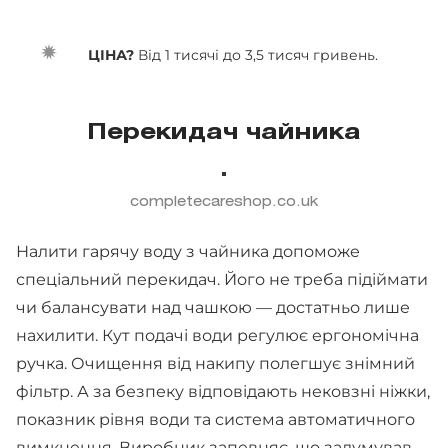
ЦІНА?
Від
1 тисячі до 3,5 тисяч гривень.
Перекидач чайника
completecareshop.co.uk
Налити гарячу воду з чайника допоможе
спеціальний перекидач. Його не треба підіймати
чи балансувати над чашкою — достатньо лише
нахилити. Кут подачі води регулює ергономічна
ручка. Очищення від накипу полегшує знімний
фільтр. А за безпеку відповідають нековзні ніжки,
показник рівня води та система автоматичного
вимкнення. Виробник запевняє, що задумував