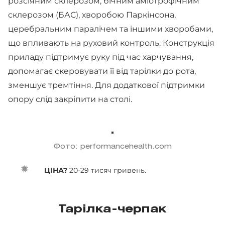
розсіяним склерозом, бічним аміотрофічним
склерозом (БАС), хворобою Паркінсона,
церебральним паралічем та іншими хворобами,
що впливають на руховий контроль. Конструкція
приладу підтримує руку під час харчування,
допомагає скеровувати її від тарілки до рота,
зменшує тремтіння. Для додаткової підтримки
опору слід закріпити на столі.
Фото: performancehealth.com
ЦІНА?
20-29 тисяч гривень.
Тарілка-черпак