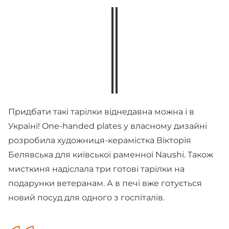
Придбати такі тарілки віднедавна можна і в
Україні! One-handed plates у власному дизайні
розробила художниця-керамістка Вікторія
Белявська для київської раменної Naushi. Також
мисткиня надіслала три готові тарілки на
подарунки ветеранам. А в печі вже готується
новий посуд для одного з госпіталів.