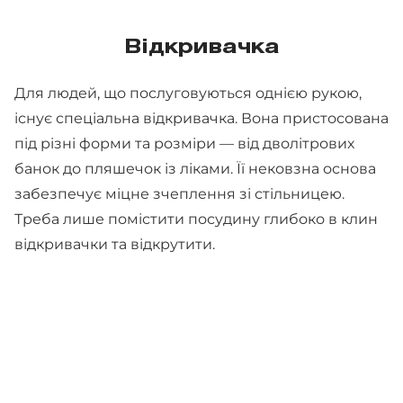
Відкривачка
Для людей, що послуговуються однією рукою,
існує спеціальна відкривачка. Вона пристосована
під різні форми та розміри — від дволітрових
банок до пляшечок із ліками. Її нековзна основа
забезпечує міцне зчеплення зі стільницею.
Треба лише помістити посудину глибоко в клин
відкривачки та відкрутити.