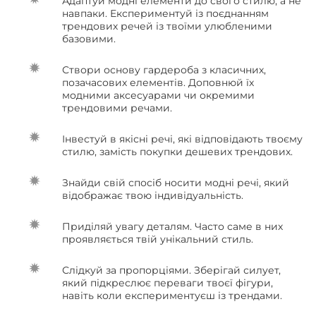
Адаптуй модні елементи до свого стилю, а не
навпаки. Експериментуй із поєднанням
трендових речей із твоїми улюбленими
базовими.
Створи основу гардероба з класичних,
позачасових елементів. Доповнюй їх
модними аксесуарами чи окремими
трендовими речами.
Інвестуй в якісні речі, які відповідають твоєму
стилю, замість покупки дешевих трендових.
Знайди свій спосіб носити модні речі, який
відображає твою індивідуальність.
Приділяй увагу деталям. Часто саме в них
проявляється твій унікальний стиль.
Слідкуй за пропорціями. Зберігай силует,
який підкреслює переваги твоєї фігури,
навіть коли експериментуєш із трендами.