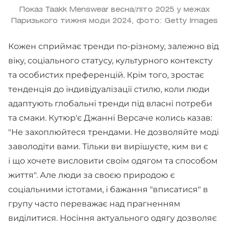
Показ Taakk Menswear весна/літо 2025 у межах
Паризького тижня моди 2024, фото: Getty Images
Кожен сприймає тренди по-різному, залежно від
віку, соціального статусу, культурного контексту
та особистих преференцій. Крім того, зростає
тенденція до індивідуалізації стилю, коли люди
адаптують глобальні тренди під власні потреби
та смаки. Кутюр'є Джанні Версаче колись казав:
"Не захоплюйтеся трендами. Не дозволяйте моді
заволодіти вами. Тільки ви вирішуєте, ким ви є
і що хочете висловити своїм одягом та способом
життя". Але люди за своєю природою є
соціальними істотами, і бажання "вписатися" в
групу часто переважає над прагненням
виділитися. Носіння актуального одягу дозволяє