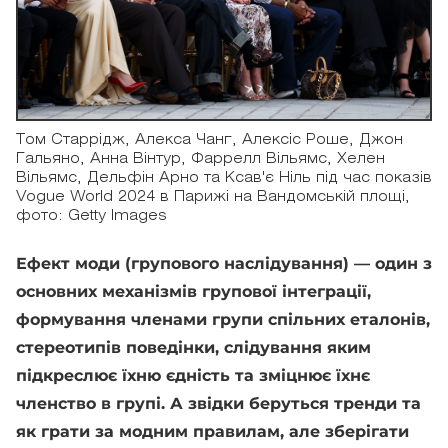
Том Старрідж, Алекса Чанг, Алексіс Роше, Джон
Гальяно, Анна Вінтур, Фаррелл Вільямс, Хелен
Вільямс, Дельфін Арно та Ксав'є Ніль під час показів
Vogue World 2024 в Парижі на Вандомській площі,
фото: Getty Images
Ефект моди (групового наслідування) — один з
основних механізмів групової інтеграції,
формування членами групи спільних еталонів,
стереотипів поведінки, слідування яким
підкреслює їхню єдність та зміцнює їхнє
членство в групі. А звідки беруться тренди та
як грати за модним правилам, але зберігати