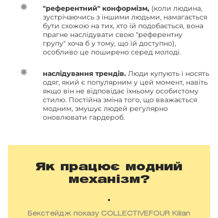
"референтний" конформізм,
(коли людина,
зустрічаючись з іншими людьми, намагається
бути схожою на тих, хто їй подобається, вона
прагне наслідувати свою "референтну
групу" хоча б у тому, що їй доступно),
особливо це поширено серед молоді.
наслідування трендів.
Люди купують і носять
одяг, який є популярним у цей момент, навіть
якщо він не відповідає їхньому особистому
стилю. Постійна зміна того, що вважається
модним, змушує людей регулярно
оновлювати гардероб.
Як працює модний
механізм?
Бекстейдж показу COLLECTIVEFOUR Kilian