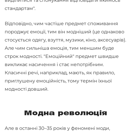
виділитися та спонукання відповідати якимось
стандартам".
Відповідно, чим частіше предмет споживання
породжує емоції, тим він модніший (це однаково
стосується одягу, взуття, музики, кіно, аксесуарів).
Але чим сильніша емоція, тим меншим буде
строк модності. "Емоційний" предмет швидше
викликає насичення і стає непотрібним.
Класичні речі, наприклад, мають, як правило,
приглушену емоційність, тому термін їхньої
модності довший.
Модна революція
Але в останні 30–35 років у феномені моди,