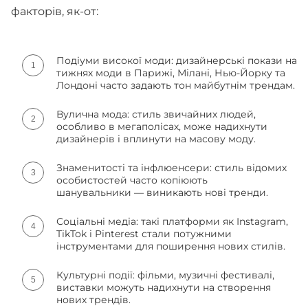
факторів, як-от:
Подіуми високої моди: дизайнерські покази на
тижнях моди в Парижі, Мілані, Нью-Йорку та
Лондоні часто задають тон майбутнім трендам.
Вулична мода: стиль звичайних людей,
особливо в мегаполісах, може надихнути
дизайнерів і вплинути на масову моду.
Знаменитості та інфлюенсери: стиль відомих
особистостей часто копіюють
шанувальники — виникають нові тренди.
Соціальні медіа: такі платформи як Instagram,
TikTok і Pinterest стали потужними
інструментами для поширення нових стилів.
Культурні події: фільми, музичні фестивалі,
виставки можуть надихнути на створення
нових трендів.