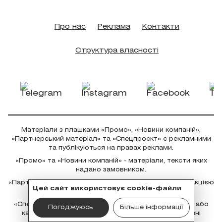
Про нас
Реклама
Контакти
Структура власності
Матеріали з плашками «Промо», «Новини компаній»,
«Партнерський матеріал» та «Спецпроєкт» є рекламними
та публікуються на правах реклами.
«Промо» та «Новини компаній» - матеріали, тексти яких
надано замовником.
«Партнерський матеріал» - матеріал, створений редакцією
Цей сайт використовує cookie-файли
на замовлення партнера.
«Спецпроєкт» - рекламний матеріал у розширеному або
Погоджуюсь
Більше інформації
кастомному форматі; тексти можуть бути створені