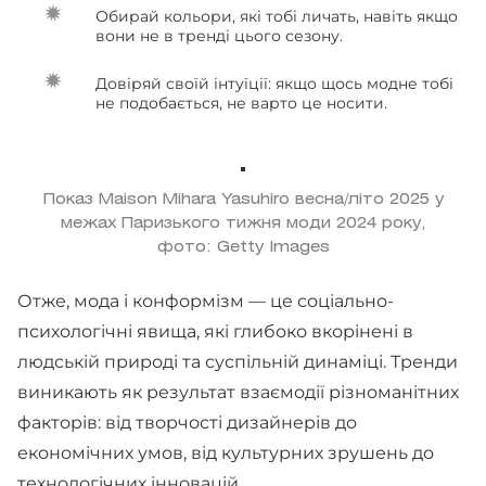
Обирай кольори, які тобі личать, навіть якщо
вони не в тренді цього сезону.
Довіряй своїй інтуїції: якщо щось модне тобі
не подобається, не варто це носити.
Показ Maison Mihara Yasuhiro весна/літо 2025 у
межах Паризького тижня моди 2024 року,
фото: Getty Images
Отже, мода і конформізм — це соціально-
психологічні явища, які глибоко вкорінені в
людській природі та суспільній динаміці. Тренди
виникають як результат взаємодії різноманітних
факторів: від творчості дизайнерів до
економічних умов, від культурних зрушень до
технологічних інновацій.