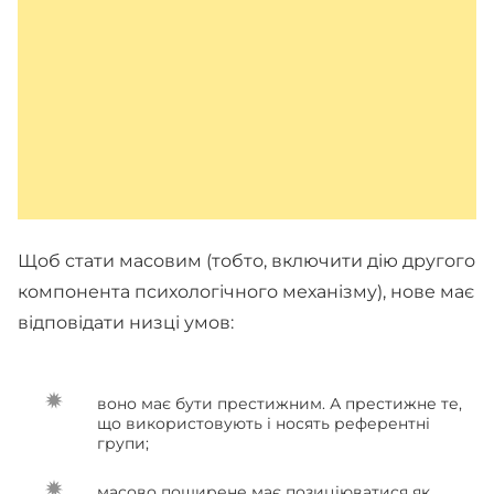
Щоб стати масовим (тобто, включити дію другого
компонента психологічного механізму), нове має
відповідати низці умов:
воно має бути престижним. А престижне те,
що використовують і носять референтні
групи;
масово поширене має позиціюватися як