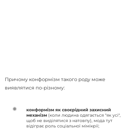
Причому конформізм такого роду може
виявлятися по-різному:
конформізм як своєрідний захисний
механізм
(коли людина одягається "як усі",
щоб не виділятися з натовпу), мода тут
відіграє роль соціальної мімікрії;