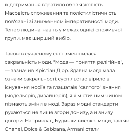
їх дотримання втратило обов'язковість.
Масовість споживання та полістилістичність
пов'язані зі зниженням імперативності моди.
Тепер людина, навіть у межах однієї споживчої
групи, має ширший вибір.
Також в сучасному світі зменшилася
сакральність моди. "Мода — поняття релігійне",
— зазначив Крістіан Діор. Здавна мода мала
ознаки сакральності: суспільство вірило в
існування носіїв та глашатаїв "святого" знання
(модельєрів, дизайнерів), які містичним чином
пізнають зміни в моді. Зараз модні стандарти
рухаються не лише згори донизу, а й знизу
догори. Наприклад, Будинки високої моди, такі як
Chanel, Dolce & Gabbana, Armani стали