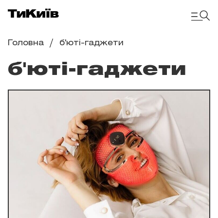
Головна
б'юті-гаджети
б'юті-гаджети