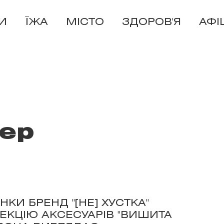
И
ЇЖА
МІСТО
ЗДОРОВ'Я
АФІ
ер
КИ БРЕНД "[НЕ] ХУСТКА"
ЕКЦІЮ АКСЕСУАРІВ "ВИШИТА