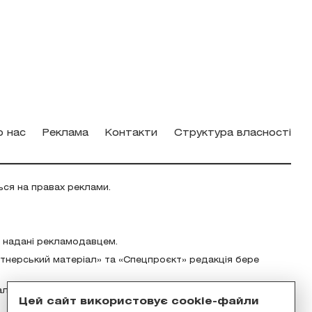
о нас
Реклама
Контакти
Структура власності
ься на правах реклами.
о надані рекламодавцем.
ртнерський матеріал» та «Спецпроєкт» редакція бере
альність за зміст реклами відповідно до українського
Цей сайт використовує cookie-файли