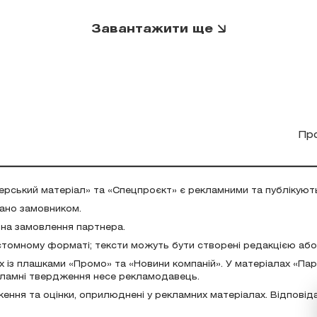
Завантажити ще
Пр
ерський матеріал» та «Спецпроєкт» є рекламними та публікуют
дано замовником.
 на замовлення партнера.
стомному форматі; тексти можуть бути створені редакцією аб
х із плашками «Промо» та «Новини компаній». У матеріалах «Па
екламні твердження несе рекламодавець.
ження та оцінки, оприлюднені у рекламних матеріалах. Відповід