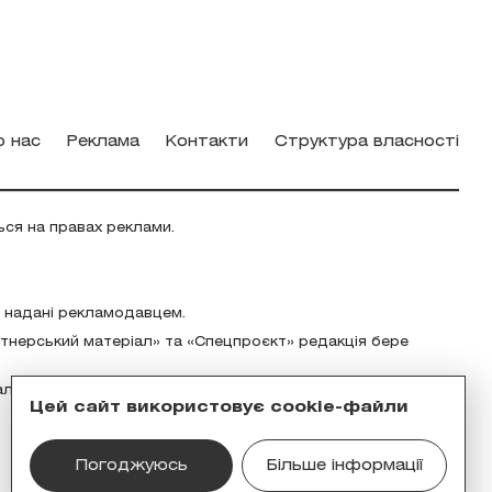
о нас
Реклама
Контакти
Структура власності
ься на правах реклами.
о надані рекламодавцем.
ртнерський матеріал» та «Спецпроєкт» редакція бере
альність за зміст реклами відповідно до українського
Цей сайт використовує cookie-файли
Погоджуюсь
Більше інформації