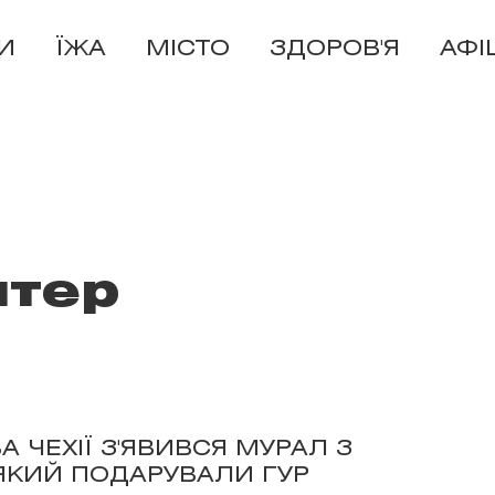
И
ЇЖА
МІСТО
ЗДОРОВ'Я
АФІ
птер
А ЧЕХІЇ З'ЯВИВСЯ МУРАЛ З
ЯКИЙ ПОДАРУВАЛИ ГУР