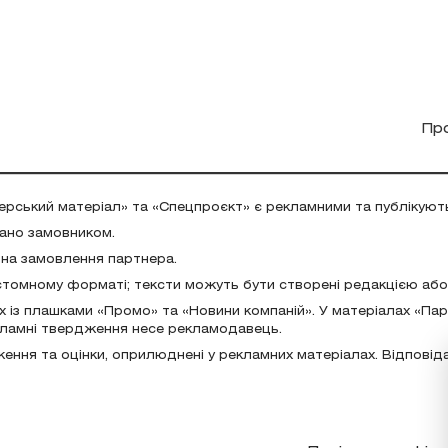
Пр
ерський матеріал» та «Спецпроєкт» є рекламними та публікуют
дано замовником.
 на замовлення партнера.
стомному форматі; тексти можуть бути створені редакцією аб
х із плашками «Промо» та «Новини компаній». У матеріалах «Па
екламні твердження несе рекламодавець.
ження та оцінки, оприлюднені у рекламних матеріалах. Відповід