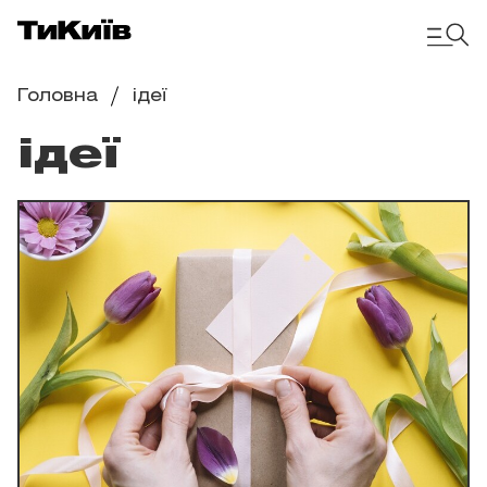
Головна
ідеї
ідеї