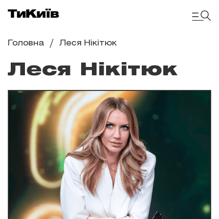
Головна
Леся Нікітюк
Леся Нікітюк