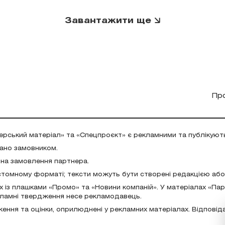
Завантажити ще
Пр
ерський матеріал» та «Спецпроєкт» є рекламними та публікуют
дано замовником.
 на замовлення партнера.
стомному форматі; тексти можуть бути створені редакцією аб
х із плашками «Промо» та «Новини компаній». У матеріалах «Па
екламні твердження несе рекламодавець.
ження та оцінки, оприлюднені у рекламних матеріалах. Відповід