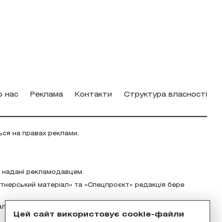
о нас
Реклама
Контакти
Структура власності
ься на правах реклами.
о надані рекламодавцем.
ртнерський матеріал» та «Спецпроєкт» редакція бере
альність за зміст реклами відповідно до українського
Цей сайт використовує cookie-файли