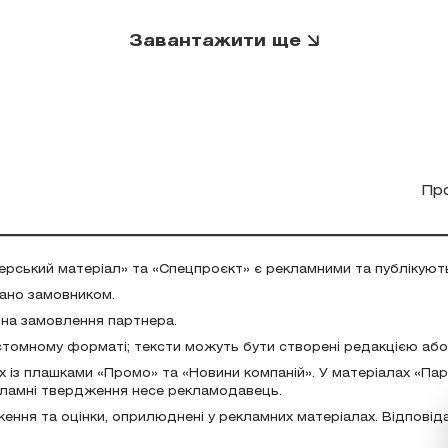
Завантажити ще
Пр
ерський матеріал» та «Спецпроєкт» є рекламними та публікуют
дано замовником.
 на замовлення партнера.
стомному форматі; тексти можуть бути створені редакцією аб
х із плашками «Промо» та «Новини компаній». У матеріалах «Па
екламні твердження несе рекламодавець.
ження та оцінки, оприлюднені у рекламних матеріалах. Відповід