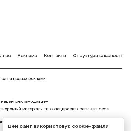
о нас
Реклама
Контакти
Структура власності
ься на правах реклами.
о надані рекламодавцем.
ртнерський матеріал» та «Спецпроєкт» редакція бере
альність за зміст реклами відповідно до українського
Цей сайт використовує cookie-файли