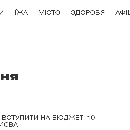
И
ЇЖА
МІСТО
ЗДОРОВ'Я
АФІ
ня
 ВСТУПИТИ НА БЮДЖЕТ: 10
КИЄВА