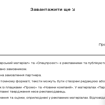
Завантажити ще
Пр
ерський матеріал» та «Спецпроєкт» є рекламними та публікуют
дано замовником.
 на замовлення партнера.
стомному форматі; тексти можуть бути створені редакцією аб
х із плашками «Промо» та «Новини компаній». У матеріалах «Па
екламні твердження несе рекламодавець.
ження та оцінки, оприлюднені у рекламних матеріалах. Відповід