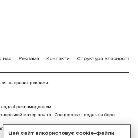
о нас
Реклама
Контакти
Структура власності
ься на правах реклами.
о надані рекламодавцем.
ртнерський матеріал» та «Спецпроєкт» редакція бере
альність за зміст реклами відповідно до українського
Цей сайт використовує cookie-файли