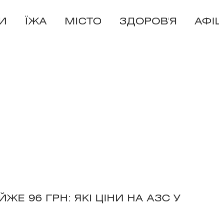
И
ЇЖА
МІСТО
ЗДОРОВ'Я
АФІ
Е 96 ГРН: ЯКІ ЦІНИ НА АЗС У