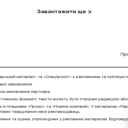
Завантажити ще
Пр
ерський матеріал» та «Спецпроєкт» є рекламними та публікуют
дано замовником.
 на замовлення партнера.
стомному форматі; тексти можуть бути створені редакцією аб
х із плашками «Промо» та «Новини компаній». У матеріалах «Па
екламні твердження несе рекламодавець.
ження та оцінки, оприлюднені у рекламних матеріалах. Відповід