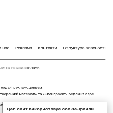
о нас
Реклама
Контакти
Структура власності
ься на правах реклами.
о надані рекламодавцем.
ртнерський матеріал» та «Спецпроєкт» редакція бере
альність за зміст реклами відповідно до українського
Цей сайт використовує cookie-файли