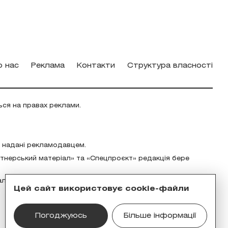
о нас
Реклама
Контакти
Структура власності
ься на правах реклами.
о надані рекламодавцем.
ртнерський матеріал» та «Спецпроєкт» редакція бере
альність за зміст реклами відповідно до українського
Цей сайт використовує cookie-файли
Погоджуюсь
Більше інформації