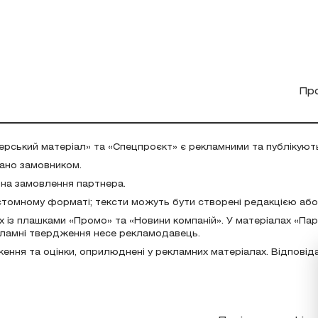
Пр
ерський матеріал» та «Спецпроєкт» є рекламними та публікуют
дано замовником.
 на замовлення партнера.
стомному форматі; тексти можуть бути створені редакцією аб
х із плашками «Промо» та «Новини компаній». У матеріалах «Па
екламні твердження несе рекламодавець.
ження та оцінки, оприлюднені у рекламних матеріалах. Відповід