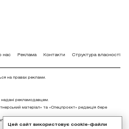
о нас
Реклама
Контакти
Структура власності
ься на правах реклами.
о надані рекламодавцем.
ртнерський матеріал» та «Спецпроєкт» редакція бере
альність за зміст реклами відповідно до українського
Цей сайт використовує cookie-файли