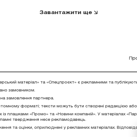
Завантажити ще
Пр
ерський матеріал» та «Спецпроєкт» є рекламними та публікуют
дано замовником.
 на замовлення партнера.
стомному форматі; тексти можуть бути створені редакцією аб
х із плашками «Промо» та «Новини компаній». У матеріалах «Па
екламні твердження несе рекламодавець.
ження та оцінки, оприлюднені у рекламних матеріалах. Відповід