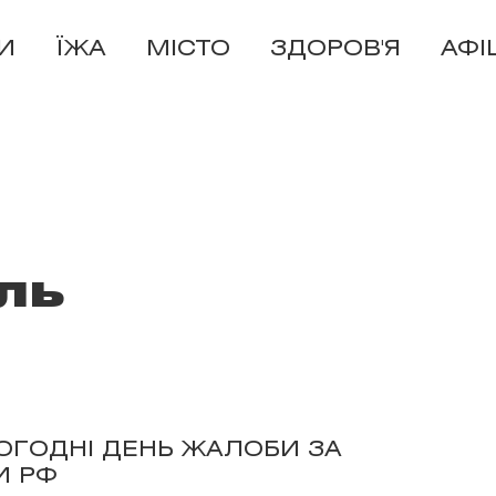
И
ЇЖА
МІСТО
ЗДОРОВ'Я
АФІ
ль
ОГОДНІ ДЕНЬ ЖАЛОБИ ЗА
И РФ