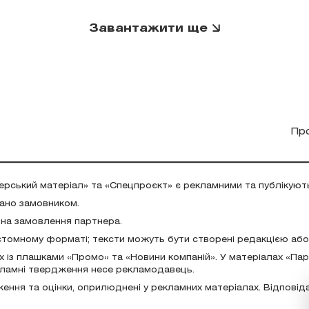
Завантажити ще
Пр
ерський матеріал» та «Спецпроєкт» є рекламними та публікуют
дано замовником.
 на замовлення партнера.
стомному форматі; тексти можуть бути створені редакцією аб
х із плашками «Промо» та «Новини компаній». У матеріалах «Па
екламні твердження несе рекламодавець.
ження та оцінки, оприлюднені у рекламних матеріалах. Відповід