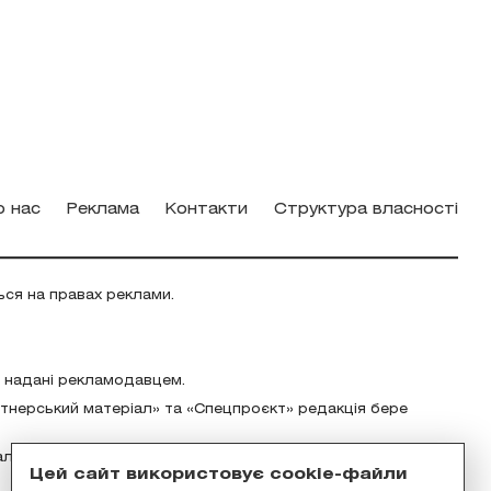
о нас
Реклама
Контакти
Структура власності
ься на правах реклами.
о надані рекламодавцем.
ртнерський матеріал» та «Спецпроєкт» редакція бере
альність за зміст реклами відповідно до українського
Цей сайт використовує cookie-файли