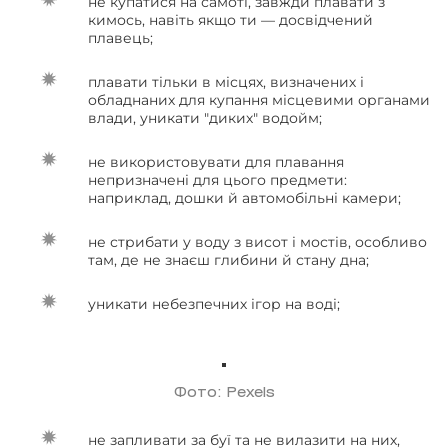
не купатися на самоті, завжди плавати з
кимось, навіть якщо ти — досвідчений
плавець;
плавати тільки в місцях, визначених і
обладнаних для купання місцевими органами
влади, уникати "диких" водойм;
не використовувати для плавання
непризначені для цього предмети:
наприклад, дошки й автомобільні камери;
не стрибати у воду з висот і мостів, особливо
там, де не знаєш глибини й стану дна;
уникати небезпечних ігор на воді;
Фото: Pexels
не запливати за буї та не вилазити на них,