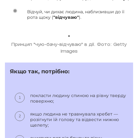
Відчуй, чи дихає людина, наблизивши до її
рота щоку (
"відчуваю"
).
Принцип "чую-бачу-відчуваю" в дії. Фото: Getty
Images
Якщо так, потрібно:
покласти людину спиною на рівну тверду
поверхню;
якщо людина не травмувала хребет —
розігнути їй голову та відвести нижню
щелепу;
очистити рот від бруду та піску.