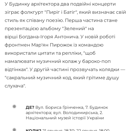
У Будинку архітектора два подвійні концерти
зіграє фолкгурт "Пиріг і Батіг", який визначає свій
стиль як співану поезію. Перша частина стане
презентацією альбому "Зелений" на
вірші Богдана-Ігоря Антонича. У новій роботі
фронтмен Мар'ян Пирожок із командою
використали цитати та репліки, "щоб
намалювати музичний колаж у бароко-поп
відтінках". У другій частині прозвучать колядки —
"сакральний музичний код, який грітиме душу
слухача".
ДЕ?
Вул. Бориса Грінченка, 7. Будинок
архітектора; вул. Володимирська, 2.
Національний музей історії України
КОЛИ?
21 грудня, 18:30; 22 грудня, 18:00