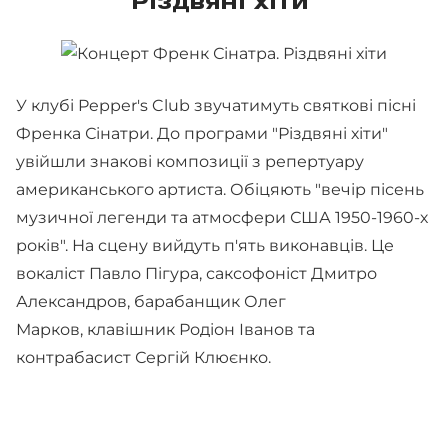
Різдвяні хіти"
У клубі Pepper's Club звучатимуть святкові пісні
Френка Сінатри. До програми "Різдвяні хіти"
увійшли знакові композиції з репертуару
американського артиста. Обіцяють "вечір пісень
музичної легенди та атмосфери США 1950-1960-х
років". На сцену вийдуть п'ять виконавців. Це
вокаліст Павло Пігура, саксофоніст Дмитро
Александров, барабанщик Олег
Марков, клавішник Родіон Іванов та
контрабасист Сергій Клюєнко.