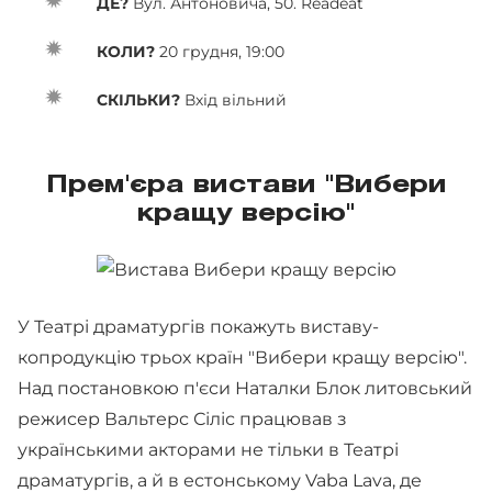
ДЕ?
Вул. Антоновича, 50. Readeat
КОЛИ?
20 грудня, 19:00
СКІЛЬКИ?
Вхід вільний
Прем'єра вистави "Вибери
кращу версію"
У Театрі драматургів покажуть виставу-
копродукцію трьох країн "Вибери кращу версію".
Над постановкою п'єси Наталки Блок литовський
режисер Вальтерс Сіліс працював з
українськими акторами не тільки в Театрі
драматургів, а й в естонському Vaba Lava, де