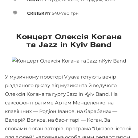
СКІЛЬКИ?
540-790 грн
Концерт Олексія Когана
та Jazz in Kyiv Band
У музичному просторі V'yava готують вечір
різдвяного джазу від музиканта й ведучого
Олексія Когана та гурту Jazz in Kyiv Band. На
саксофоні гратиме Артем Менделенко, на
клавішних — Родіон Іванов, на барабанах —
Валерій Волков, на бас-гітарі — Коган. За
словами організаторів, програма "Джазові історії
для людей" наповнена особливим репертуаром,