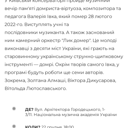
У Київській консерваторії пройде музичний
вечір пам'яті домриста-віртуоза, композитора та
педагога Валерія Івка, який помер 28 лютого
2022-го. Виступлять учні та
послідовники музиканта. А також заснований
ним камерний оркестр "Лик домер". Це молоді
виконавці з десяти міст України, які грають на
старовинному українському струнно-щипковому
інструменті — домрі. Окрім творів самого Івка, у
програмі будуть роботи ще семи авторів.
Зокрема, Золтана Алмаші, Віктора Дикусарова,
Вітольда Лютославського.
ДЕ?
Вул. Архітектора Городецького, 1-
3/11. Національна музична академія України
КОЛИ?
22 грудня, 18:00