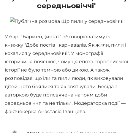
середньовіччі"
У барі "БарменДиктат" обговорюватимуть
книжку "Доба постів і карнавалів. Як жили, пили і
кохалися у середньовіччі". У монографії
історикиня пояснює, чому ця епоха європейської
історії не було темною або дикою. А також
розповідає, що їли та пили люди, як виховували
дітей, чого боялися та як святкували. Бесіда з
авторкою буде присвячена напоям доби
середньовіччя та не тільки. Модераторка події —
фактчекерка Анастасія Іванцова.