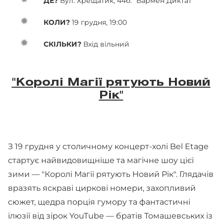
ДЕ?
Вул. Хрещатик, 44б. "Бармен Диктат"
КОЛИ?
19 грудня, 19:00
СКІЛЬКИ?
Вхід вільний
"Королі Магії рятують Новий
Рік"
З 19 грудня у столичному концерт-холі Bel Etage
стартує найвидовищніше та магічне шоу цієї
зими — "Королі Магії рятують Новий Рік". Глядачів
вразять яскраві циркові номери, захопливий
сюжет, щедра порція гумору та фантастичні
ілюзії від зірок YouTube — братів Томашевських із