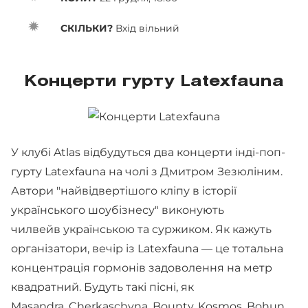
СКІЛЬКИ?
Вхід вільний
Концерти гурту Latexfauna
У клубі Atlas відбудуться два концерти інді-поп-
гурту Latexfauna на чолі з Дмитром Зезюліним.
Автори "найвідвертішого кліпу в історії
українського шоубізнесу" виконують
чилвейв українською та суржиком. Як кажуть
організатори, вечір із Latexfauna — це тотальна
концентрація гормонів задоволення на метр
квадратний. Будуть такі пісні, як
Masandra, Cherkaschyna, Bounty, Kosmos, Bohun.