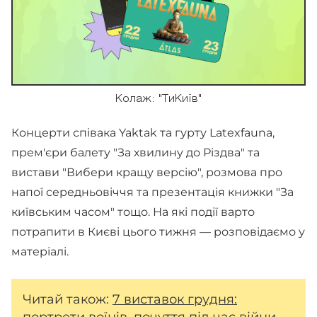
Колаж: "ТиКиїв"
Концерти співака Yaktak та гурту Latexfauna,
прем'єри балету "За хвилину до Різдва" та
вистави "Вибери кращу версію", розмова про
напої середньовіччя та презентація книжки "За
київським часом" тощо. На які події варто
потрапити в Києві цього тижня — розповідаємо у
матеріалі.
Читай також:
7 виставок грудня:
портрети воїнів, почуття під час війни,