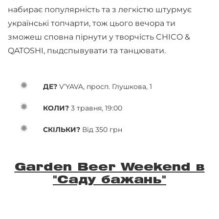
набирає популярність та з легкістю штурмує
українські топчарти, тож цього вечора ти
зможеш сповна пірнути у творчість CHICO &
QATOSHI, пыдспывувати та танцювати.
ДЕ?
V’YAVA, просп. Глушкова, 1
КОЛИ?
3 травня, 19:00
СКІЛЬКИ?
Від 350 грн
Garden Beer Weekend в
"Саду бажань"