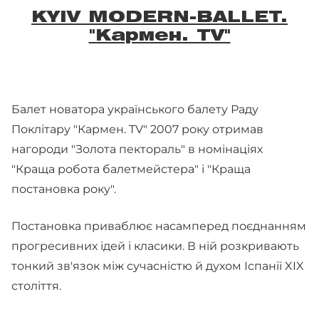
KYIV MODERN-BALLET.
"Кармен. TV"
Балет новатора українського балету Раду
Поклітару "Кармен. TV" 2007 року отримав
нагороди "Золота пектораль" в номінаціях
"Краща робота балетмейстера" і "Краща
постановка року".
Постановка приваблює насамперед поєднанням
прогресивних ідей і класики. В ній розкривають
тонкий зв'язок між сучасністю й духом Іспанії XIX
століття.