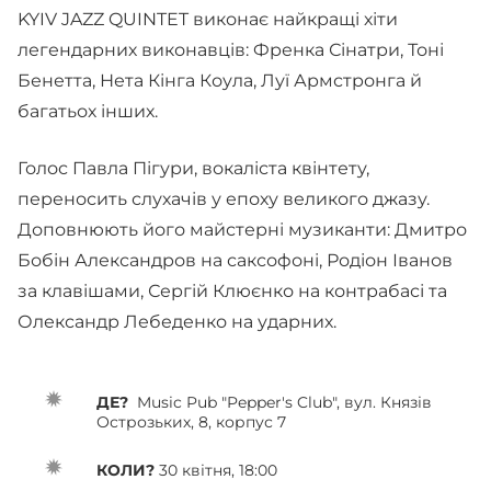
KYIV JAZZ QUINTET виконає найкращі хіти
легендарних виконавців: Френка Сінатри, Тоні
Бенетта, Нета Кінга Коула, Луї Армстронга й
багатьох інших.
Голос Павла Пігури, вокаліста квінтету,
переносить слухачів у епоху великого джазу.
Доповнюють його майстерні музиканти: Дмитро
Бобін Александров на саксофоні, Родіон Іванов
за клавішами, Сергій Клюєнко на контрабасі та
Олександр Лебеденко на ударних.
ДЕ?
Music Pub "Pepper's Club", вул. Князів
Острозьких, 8, корпус 7
КОЛИ?
30 квітня, 18:00