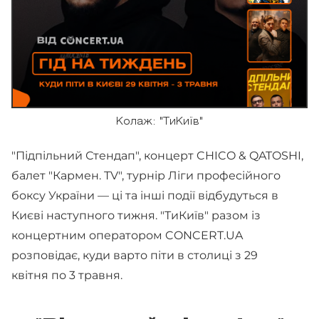
Колаж: "ТиКиїв"
"Підпільний Стендап", концерт CHICO & QATOSHI,
балет "Кармен. TV", турнір Ліги професійного
боксу України — ці та інші події відбудуться в
Києві наступного тижня. "ТиКиїв" разом із
концертним оператором CONCERT.UA
розповідає, куди варто піти в столиці з 29
квітня по 3 травня.