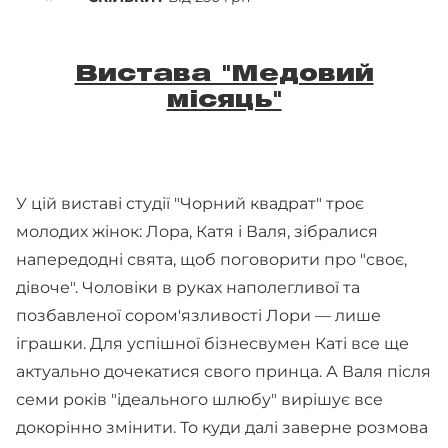
Вистава "Медовий
місяць"
У цій виставі студії "Чорний квадрат" троє
молодих жінок: Лора, Катя і Валя, зібралися
напередодні свята, щоб поговорити про "своє,
дівоче". Чоловіки в руках наполегливої та
позбавленої сором'язливості Лори — лише
іграшки. Для успішної бізнесвумен Каті все ще
актуально дочекатися свого принца. А Валя після
семи років "ідеального шлюбу" вирішує все
докорінно змінити. То куди далі заверне розмова