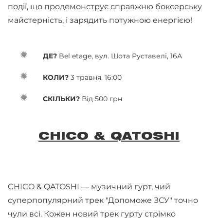
події, що продемонструє справжню боксерську
майстерність, і зарядить потужною енергією!
ДЕ?
Bel etage, вул. Шота Руставелі, 16А
КОЛИ?
3 травня, 16:00
СКІЛЬКИ?
Від 500 грн
CHICO & QATOSHI
CHICO & QATOSHI — музичний гурт, чий
суперпопулярний трек "Допоможе ЗСУ" точно
чули всі. Кожен новий трек гурту стрімко