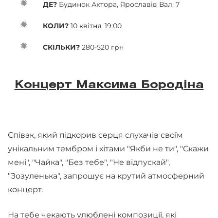
ДЕ?
Будинок Актора, Ярославів Вал, 7
КОЛИ?
10 квітня, 19:00
СКІЛЬКИ?
280-520 грн
Концерт Максима Бородіна
Співак, який підкорив серця слухачів своїм
унікальним тембром і хітами "Якби не ти", "Скажи
мені", "Чайка", "Без тебе", "Не відпускай",
"Зозуленька", запрошує на крутий атмосферний
концерт.
На тебе чекають улюблені композиції, які