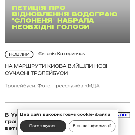
ПЕТИЦІЯ ПРО
ВІДНОВЛЕННЯ ВОДОГРАЮ
"СЛОНЕНЯ" НАБРАЛА
НЕОБХІДНІ ГОЛОСИ
Євгенія Катеринчак
НОВИНИ
НА МАРШРУТИ КИЄВА ВИЙШЛИ НОВІ
СУЧАСНІ ТРОЛЕЙБУСИ
Тролейбуси. Фото: пресслужба КМДА
В Україні запустили нову
Цей сайт використовує cookie-файли
грантову програму для
Погоджуюсь
Більше інформації
ветеранів