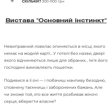
СКІЛЬКИ?
300-1100 грн
Вистава "Основний інстинкт"
Невиправний ловелас опиняється в місці, якого
немає на жодній карті... У готелі без назви, двері
якого відчиняються лише для обраних… Ім'я його
господині вимовляють пошепки.
Подивися в її очі — і побачиш манливу безодню,
сповнену таємниць і заборонених бажань. Але
чи зможе той, хто все життя розбивав жіночі
серця, вберегти власне?