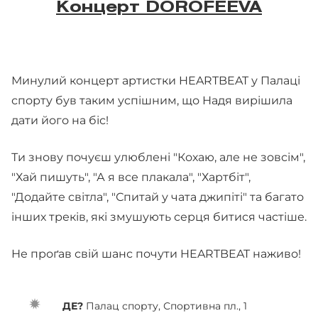
Концерт DOROFEEVA
Минулий концерт артистки HEARTBEAT у Палаці
спорту був таким успішним, що Надя вирішила
дати його на біс!
Ти знову почуєш улюблені "Кохаю, але не зовсім",
"Хай пишуть", "А я все плакала", "Хартбіт",
"Додайте світла", "Спитай у чата джипіті" та багато
інших треків, які змушують серця битися частіше.
Не проґав свій шанс почути HEARTBEAT наживо!
ДЕ?
Палац спорту, Спортивна пл., 1