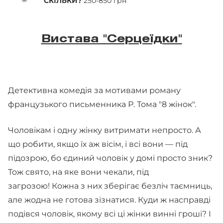
СКІЛЬКИ?
250-850 грн
Вистава "Серцеїдки"
Детективна комедія за мотивами роману
французького письменника Р. Тома "8 жінок".
Чоловікам і одну жінку витримати непросто. А
що робити, якщо їх аж вісім, і всі вони — під
підозрою, бо єдиний чоловік у домі просто зник?
Тож свято, на яке вони чекали, під
загрозою! Кожна з них зберігає безліч таємниць,
але жодна не готова зізнатися. Куди ж насправді
подівся чоловік, якому всі ці жінки винні гроші? І