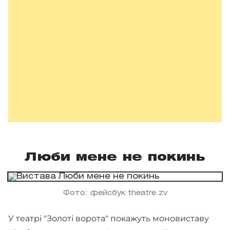
Люби мене не покинь
Фото: фейсбук theatre.zv
У театрі "Золоті ворота" покажуть моновиставу