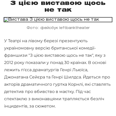
З цією виставою щось
не так
Фото: фейсбук leftbanktheater
У Театрі на лівому березі презентують
україномовну версію британської комедії-
франшизи "З цією виставою щось не так", яку з
2012 року показали у понад 30 країнах. В основі
лежить п'єса драматургів Генрі Льюїса,
Джонатана Сейєра та Генрі Шилдса. Йдеться про
акторів драматичного гуртка Корнлі, які ставлять
детектив про вбивство в маєтку. Під час
спектаклю з виконавцями трапляється безліч
інцидентів, за сюжетом.