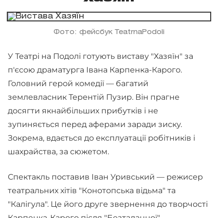
Фото: фейсбук TeatrnaPodoli
У Театрі на Подолі готують виставу "Хазяїн" за
п'єсою драматурга Івана Карпенка-Карого.
Головний герой комедії — багатий
землевласник Терентій Пузир. Він прагне
досягти якнайбільших прибутків і не
зупиняється перед аферами заради зиску.
Зокрема, вдається до експлуатації робітників і
шахрайства, за сюжетом.
Спектакль поставив Іван Уривський — режисер
театральних хітів "Конотопська відьма" та
"Калігула". Це його друге звернення до творчості
Карпенка-Карого після "Безталанної".