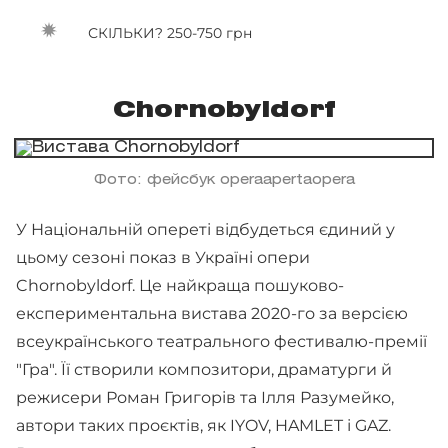
СКІЛЬКИ? 250-750 грн
Chornobyldorf
Фото: фейсбук operaapertaopera
У Національній опереті відбудеться єдиний у
цьому сезоні показ в Україні опери
Chornobyldorf. Це найкраща пошуково-
експериментальна вистава 2020-го за версією
всеукраїнського театрального фестивалю-премії
"Гра". Її створили композитори, драматурги й
режисери Роман Григорів та Ілля Разумейко,
автори таких проєктів, як IYOV, HAMLET і GAZ.