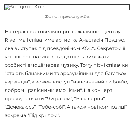
Фото: пресслужба
На терасі торговельно-розважального центру
River Mall співатиме артистка Анастасія Прудіус,
яка виступає під псевдонімом KOLA. Секретом її
успішності називають здатність виражати
особисті емоції через музику. Тому пісні співачки
"стають близькими та зрозумілими для багатьох
українців", а кожен виступ "наповнений любов'ю,
добром і радісними емоціями". На концерті
прозвучать хіти "Чи разом", "Біля серця",
"Дочекаюсь", "Тебе-собі". А також нові композиції,
зокрема "Під крилом".