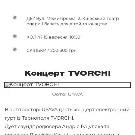
ДЕ? Вул. Межигірська, 2. Київський театр
опери і балету для дітей та юнацтва
КОЛИ? 15 вересня, 18:00
СКІЛЬКИ? 200-300 грн
Концерт TVORCHI
Фото: UYAVA
В артпросторі UYAVA дасть концерт електронний
гурт із Тернополя TVORCHI.
Дует саундпродюсера Андрія Гуцуляка та
вокаліста Джеффрі Кенні називають одним із