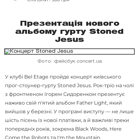
Презентація нового
альбому гурту Stoned
Jesus
Фото: фейсбук concert.ua
У клубі Bel Etage пройде концерт київського
прог-стоунер-гурту Stoned Jesus. Рок-тріо на чолі
з фронтменом Ігорем Сидоренком презентує
наживо свій п'ятий альбом Father Light, який
вийшов у березні. У програмі виступу — не лише
шість пісень із нової платівки, а й важливі треки
попередніх років, зокрема Black Woods, Here
Come the Robots та I'm the Mountain.