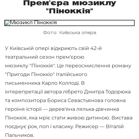
Прем'єра мюзиклу
"Піноккія"
Фото: Київська опера
У Київській опері відкриють свій 42-й
театральний сезон прем'єрою
мюзиклу "Піноккія". Це переосмислення роману
"Пригоди Піноккіо" італійського
письменника Карло Коллоді. В
інтерепретації автора лібрето Дмитра Тодорюка
та композитора Бориса Севастьянова головна
героїня історії — дерев'яна лялька-дівчинка
Піноккія, яка мріє стати живою дитиною. Вистава
поєднує рок, поп і класику. Режисер — Віталій
Пальчиков.