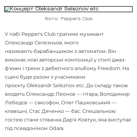
Фото: Pepper's Club
У пабі Pepper's Club гратиме музикант
Олександр Селезньов, якого
називають барабанщиком з автоматом. Він
виконає нові авторські композиції у стилі джаз-
ф'южн і треки з дебютного альбому Freedom. На
сцені буде разом з учасниками
проєкту Oleksandr Seleznov etc. До складу також
входять Олександр Леонов — гітара, Володимир
Лебедєв — саксофон, Олег Пашковський —
клавішні, Стас Дяченко — бас. Спеціальною
гостею стане співачка Дар'я Ковтун, яка виступає
під псевдонімом Odara.