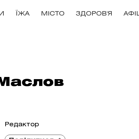
И
ЇЖА
МІСТО
ЗДОРОВ'Я
АФІ
Маслов
Редактор