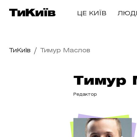
ЦЕ КИЇВ
ЛЮД
ТиКиїв
Тимур Маслов
Тимур 
Редактор