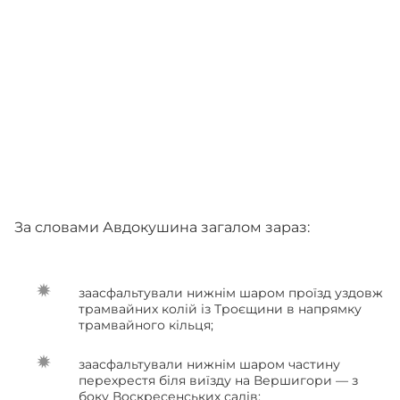
За словами Авдокушина загалом зараз:
заасфальтували нижнім шаром проїзд уздовж
трамвайних колій із Троєщини в напрямку
трамвайного кільця;
заасфальтували нижнім шаром частину
перехрестя біля виїзду на Вершигори — з
боку Воскресенських садів;