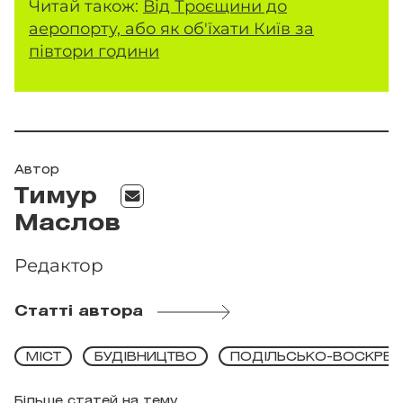
Читай також:
Від Троєщини до
аеропорту, або як об'їхати Київ за
півтори години
Автор
Тимур
Маслов
Редактор
Статті автора
МІСТ
БУДІВНИЦТВО
ПОДІЛЬСЬКО-ВОСКРЕС
Більше статей на тему