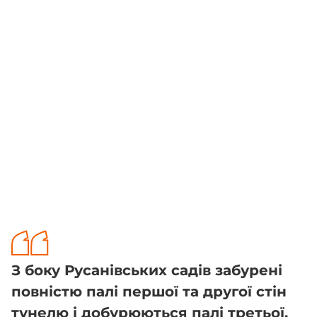
З боку Русанівських садів забурені
повністю палі першої та другої стін
тунелю і добурюються палі третьої.