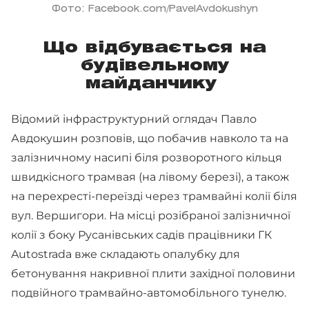
Фото: Facebook.com/PavelAvdokushyn
Що відбувається на
будівельному
майданчику
Відомий інфраструктурний оглядач Павло
Авдокушин розповів, що побачив навколо та на
залізничному насипі біля розворотного кільця
швидкісного трамвая (на лівому березі), а також
на перехресті-переїзді через трамвайні колії біля
вул. Вершигори. На місці розібраної залізничної
колії з боку Русанівських садів працівники ГК
Autostrada вже складають опалубку для
бетонування накривної плити західної половини
подвійного трамвайно-автомобільного тунелю.