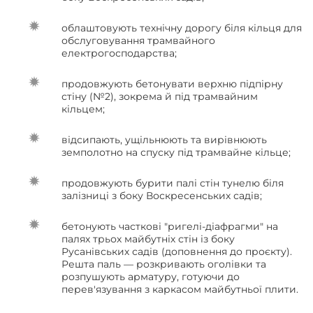
облаштовують технічну дорогу біля кільця для
обслуговування трамвайного
електрогосподарства;
продовжують бетонувати верхню підпірну
стіну (№2), зокрема й під трамвайним
кільцем;
відсипають, ущільнюють та вирівнюють
земполотно на спуску під трамвайне кільце;
продовжують бурити палі стін тунелю біля
залізниці з боку Воскресенських садів;
бетонують часткові "ригелі-діафрагми" на
палях трьох майбутніх стін із боку
Русанівських садів (доповнення до проєкту).
Решта паль — розкривають оголівки та
розпушують арматуру, готуючи до
перев'язування з каркасом майбутньої плити.