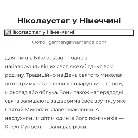
Ніколаустаг у Німеччині
Фото: germangirlinamerica.com
Для німців Nikolaustag — одне з
найзворушливіших свят, яке об'єднує всю
родину. Традиційно на День святого Миколая
діти отримують невеликі подарунки — горіхи,
шоколад або яблука. Вони також напередодні
свята залишають за дверима своє взуття, у яке
Святий Миколай кладе смаколики. А
неслухняним дітям один із його помічників —
Кнехт Рупрехт — залишає різки.