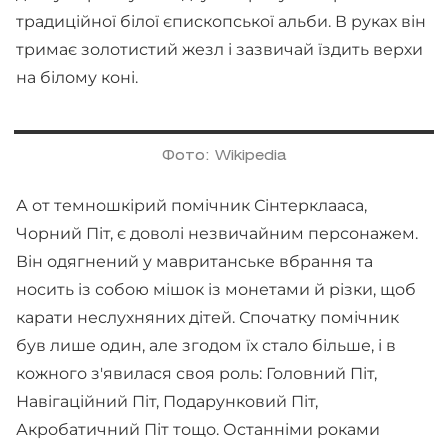
традиційної білої єпископської альби. В руках він
тримає золотистий жезл і зазвичай їздить верхи
на білому коні.
Фото: Wikipedia
А от темношкірий помічник Сінтерклааса,
Чорний Піт, є доволі незвичайним персонажем.
Він одягнений у мавританське вбрання та
носить із собою мішок із монетами й різки, щоб
карати неслухняних дітей. Спочатку помічник
був лише один, але згодом їх стало більше, і в
кожного з'явилася своя роль: Головний Піт,
Навігаційний Піт, Подарунковий Піт,
Акробатичний Піт тощо. Останніми роками