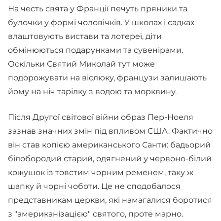
На честь свята у Франції печуть пряники та
булочки у формі чоловічків. У школах і садках
влаштовують вистави та лотереї, діти
обмінюються подарунками та сувенірами.
Оскільки Святий Миколай тут може
подорожувати на віслюку, французи залишають
йому на ніч тарілку з водою та морквину.
Після Другої світової війни образ Пер-Ноеля
зазнав значних змін під впливом США. Фактично
він став копією американського Санти: бадьорий
білобородий старий, одягнений у червоно-білий
кожушок із товстим чорним ременем, таку ж
шапку й чорні чоботи. Це не сподобалося
представникам церкви, які намагалися боротися
з "американізацією" святого, проте марно.