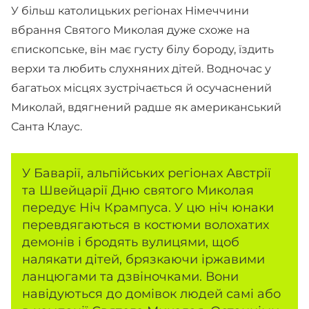
У більш католицьких регіонах Німеччини
вбрання Святого Миколая дуже схоже на
єпископське, він має густу білу бороду, їздить
верхи та любить слухняних дітей. Водночас у
багатьох місцях зустрічається й осучаснений
Миколай, вдягнений радше як американський
Санта Клаус.
У Баварії, альпійських регіонах Австрії
та Швейцарії Дню святого Миколая
передує Ніч Крампуса. У цю ніч юнаки
перевдягаються в костюми волохатих
демонів і бродять вулицями, щоб
налякати дітей, брязкаючи іржавими
ланцюгами та дзвіночками. Вони
навідуються до домівок людей самі або