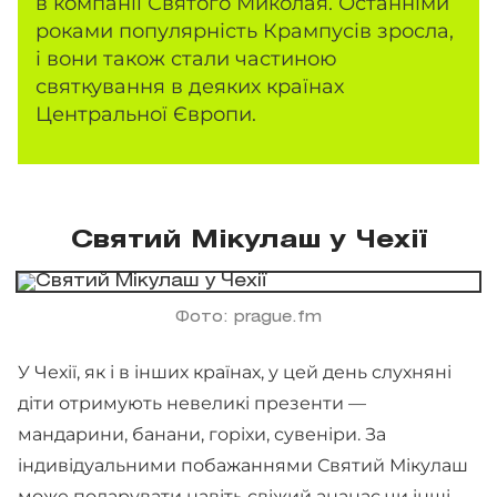
в компанії Святого Миколая. Останніми
роками популярність Крампусів зросла,
і вони також стали частиною
святкування в деяких країнах
Центральної Європи.
Святий Мікулаш у Чехії
Фото: prague.fm
У Чехії, як і в інших країнах, у цей день слухняні
діти отримують невеликі презенти —
мандарини, банани, горіхи, сувеніри. За
індивідуальними побажаннями Святий Мікулаш
може подарувати навіть свіжий ананас чи інші