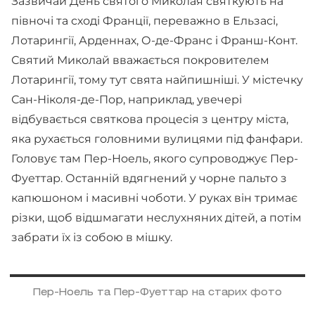
Зазвичай День святого Миколая святкують на
півночі та сході Франції, переважно в Ельзасі,
Лотарингії, Арденнах, О-де-Франс і Франш-Конт.
Святий Миколай вважається покровителем
Лотарингії, тому тут свята найпишніші. У містечку
Сан-Ніколя-де-Пор, наприклад, увечері
відбувається святкова процесія з центру міста,
яка рухається головними вулицями під фанфари.
Головує там Пер-Ноель, якого супроводжує Пер-
Фуеттар. Останній вдягнений у чорне пальто з
капюшоном і масивні чоботи. У руках він тримає
різки, щоб відшмагати неслухняних дітей, а потім
забрати їх із собою в мішку.
Пер-Ноель та Пер-Фуеттар на старих фото