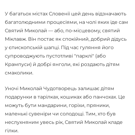
У багатьох містах Словенії цей день відзначають
багатолюдними процесіями, на чолі яких іде сам
Святий Миколай — або, по-місцевому, святий
Міклавж. Він постає як спокійний, добрий дідусь
у єпископській шапці. Під час гуляння його
супроводжують пустотливі "парклі" (або
Крампуси) й добрі янголи, які роздають дітям
смаколики.
Уночі Миколай Чудотворець залишає дітям
подарунки в тарілках, кошиках або панчохах. Це
можуть бути мандарини, горіхи, пряники,
маленькі сувеніри чи солодощі. Тим, хто був
неслухняним увесь рік, Святий Миколай кладе
гілки.