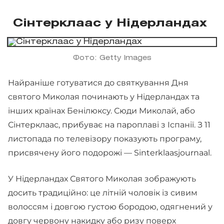
Сінтерклаас у Нідерландах
Фото: Getty Images
Найраніше готуватися до святкування Дня
святого Миколая починають у Нідерландах та
інших країнах Бенілюксу. Сюди Миколай, або
Сінтерклаас, прибуває на пароплаві з Іспанії. З 11
листопада по телевізору показують програму,
присвячену його подорожі — Sinterklaasjournaal.
У Нідерландах Святого Миколая зображують
досить традиційно: це літній чоловік із сивим
волоссям і довгою густою бородою, одягнений у
довгу червону накидку або ризу поверх