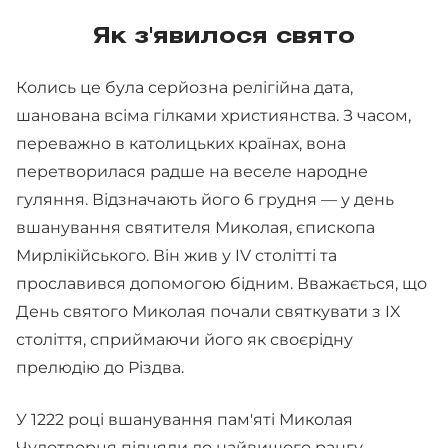
Як з'явилося свято
Колись це була серйозна релігійна дата,
шанована всіма гілками християнства. З часом,
переважно в католицьких країнах, вона
перетворилася радше на веселе народне
гуляння. Відзначають його 6 грудня — у день
вшанування святителя Миколая, єпископа
Мирлікійського. Він жив у IV столітті та
прославився допомогою бідним. Вважається, що
День святого Миколая почали святкувати з IX
століття, сприймаючи його як своєрідну
прелюдію до Різдва.
У 1222 році вшанування пам'яті Миколая
Чудотворця підняли до найвищого рангу