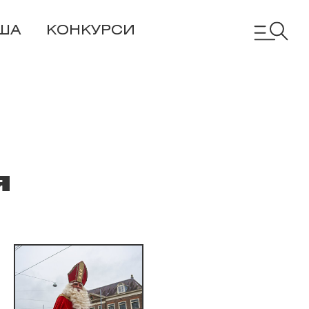
ША
КОНКУРСИ
я