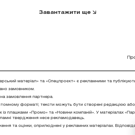
Завантажити ще
Пр
ерський матеріал» та «Спецпроєкт» є рекламними та публікуют
дано замовником.
 на замовлення партнера.
стомному форматі; тексти можуть бути створені редакцією аб
х із плашками «Промо» та «Новини компаній». У матеріалах «Па
екламні твердження несе рекламодавець.
ження та оцінки, оприлюднені у рекламних матеріалах. Відповід