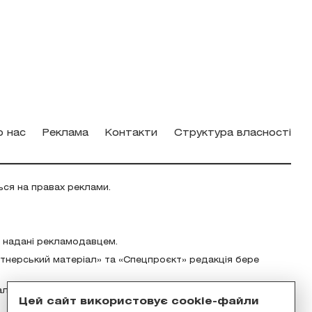
о нас
Реклама
Контакти
Структура власності
ься на правах реклами.
о надані рекламодавцем.
ртнерський матеріал» та «Спецпроєкт» редакція бере
альність за зміст реклами відповідно до українського
Цей сайт використовує cookie-файли