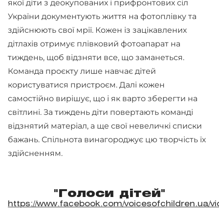
якої діти з деокупованих і прифронтових сіл
України документують життя на фотоплівку та
здійснюють свої мрії. Кожен із зацікавлених
дітлахів отримує плівковий фотоапарат на
тиждень, щоб відзняти все, що заманеться.
Команда проєкту лише навчає дітей
користуватися пристроєм. Далі кожен
самостійно вирішує, що і як варто зберегти на
світлині. За тиждень діти повертають команді
відзнятий матеріал, а ще свої невеличкі списки
бажань. Спільнота винагороджує цю творчість їх
здійсненням.
"Голоси дітей"
https://www.facebook.com/voicesofchildren.ua/