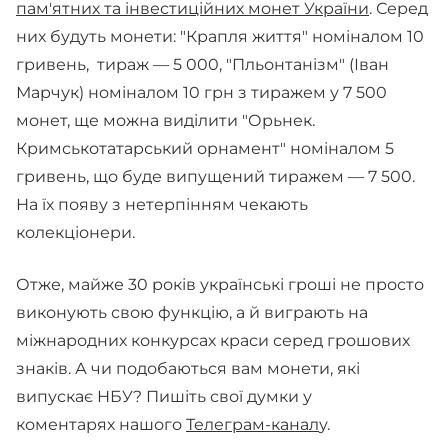
пам'ятних та інвестиційних монет України
. Серед
них будуть монети: "Крапля життя" номіналом 10
гривень, тираж — 5 000, "Пльонтанізм" (Іван
Марчук) номіналом 10 грн з тиражем у 7 500
монет, ще можна виділити "Орьнек.
Кримськотатарський орнамент" номіналом 5
гривень, що буде випущений тиражем — 7 500.
На їх появу з нетерпінням чекають
колекціонери.
Отже, майже 30 років українські гроші не просто
виконують свою функцію, а й виграють на
міжнародних конкурсах краси серед грошових
знаків. А чи подобаються вам монети, які
випускає НБУ? Пишіть свої думки у
коментарях нашого
Телеграм-канал
у.