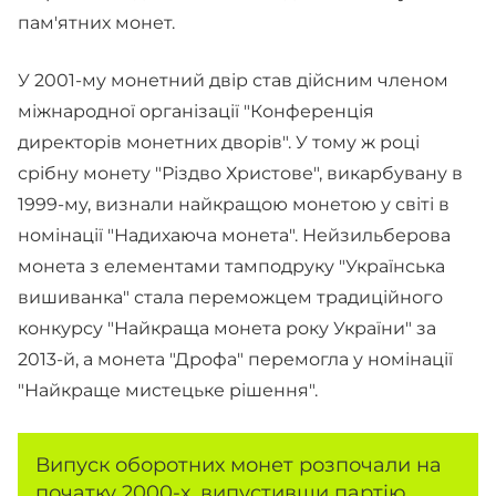
пам'ятних монет.
У 2001-му монетний двір став дійсним членом
міжнародної організації "Конференція
директорів монетних дворів". У тому ж році
срібну монету "Різдво Христове", викарбувану в
1999-му, визнали найкращою монетою у світі в
номінації "Надихаюча монета". Нейзильберова
монета з елементами тамподруку "Українська
вишиванка" стала переможцем традиційного
конкурсу "Найкраща монета року України" за
2013-й, а монета "Дрофа" перемогла у номінації
"Найкраще мистецьке рішення".
Випуск оборотних монет розпочали на
початку 2000-х, випустивши партію